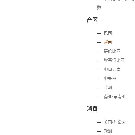
数
产区
—
巴西
—
越南
—
哥伦比亚
—
埃塞俄比亚
—
中国云南
—
中美洲
—
非洲
—
南亚/东南亚
消费
—
美国/加拿大
—
欧洲