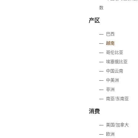
数
产区
—
巴西
—
越南
—
哥伦比亚
—
埃塞俄比亚
—
中国云南
—
中美洲
—
非洲
—
南亚/东南亚
消费
—
美国/加拿大
—
欧洲