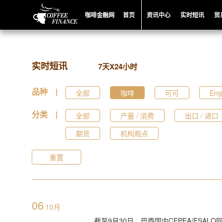
咖啡金融网
首页
资讯中心
实时短讯
贸
实时短讯
7天X24小时
品种 |
全部
咖啡
可可
Eng
分类 |
全部
产量 / 消费
出口 / 进口
期货
机构观点
重置
06
10月
截至9月30日，巴西国内CEPEA/ESAL