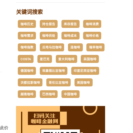
关键词搜索
咖啡历史
持仓报告
库存报告
咖啡消费
咖啡需求
咖啡供给
咖啡成本
咖啡价格
咖啡指数
瓜地马拉咖啡
连咖啡
瑞幸咖啡
COSTA
星巴克
意大利咖啡
英国咖啡
。
德国咖啡
埃塞俄比亚咖啡
印度尼西亚咖啡
洪都拉斯咖啡
哥伦比亚咖啡
美国咖啡
越南咖啡
巴西咖啡
中国咖啡
，此价