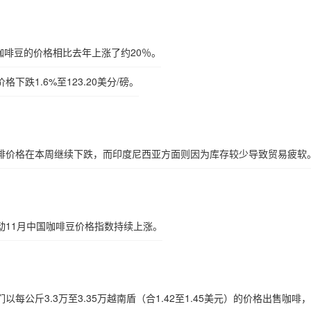
斯塔咖啡豆的价格相比去年上涨了约20％。
跌1.6%至123.20美分/磅。
啡价格在本周继续下跌，而印度尼西亚方面则因为库存较少导致贸易疲软
动11月中国咖啡豆价格指数持续上涨。
公斤3.3万至3.35万越南盾（合1.42至1.45美元）的价格出售咖啡