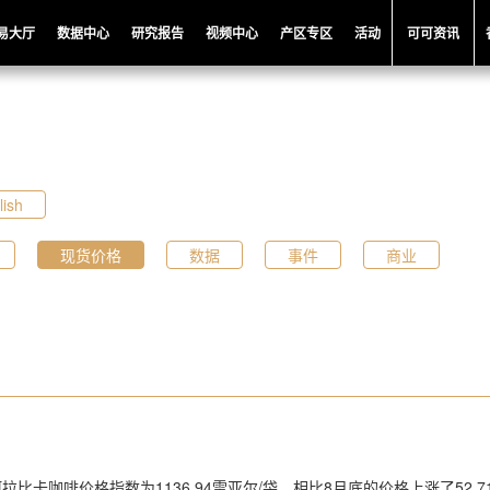
易大厅
数据中心
研究报告
视频中心
产区专区
活动
可可资讯
lish
现货价格
数据
事件
商业
Q阿拉比卡咖啡价格指数为1136.94雷亚尔/袋，相比8月底的价格上涨了52.7