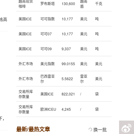
越南现货
越南
罗布斯塔
130,600
千克
咖啡
盾
格高
美国ICE
可可指数
10,177
美元
吨
美国ICE
可可07
10,177
美元
吨
美国ICE
可可09
9,337
美元
吨
外汇市场
美元指数
99.0155
美元
美元
巴西雷亚
雷亚
外汇市场
5.5622
美元
尔
尔
交易所库
美国ICE
822,021
/
袋
存数量
交易所库
欧洲ICEU
4,245
/
袋
存数量
下，
最新/最热文章
换一批