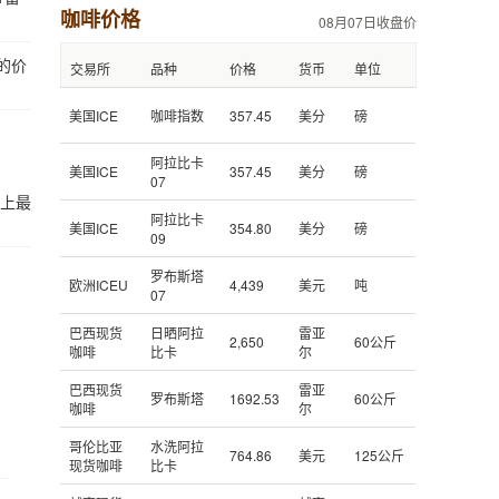
咖啡价格
08月07日收盘价
底的价
交易所
品种
价格
货币
单位
美国ICE
咖啡指数
357.45
美分
磅
阿拉比卡
美国ICE
357.45
美分
磅
07
史上最
阿拉比卡
美国ICE
354.80
美分
磅
09
罗布斯塔
欧洲ICEU
4,439
美元
吨
07
巴西现货
日晒阿拉
雷亚
2,650
60公斤
咖啡
比卡
尔
巴西现货
雷亚
罗布斯塔
1692.53
60公斤
咖啡
尔
哥伦比亚
水洗阿拉
。
764.86
美元
125公斤
现货咖啡
比卡