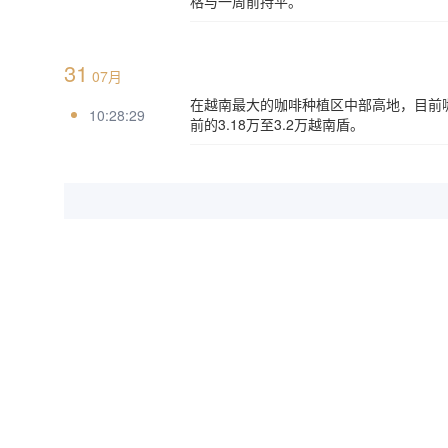
格与一周前持平。
31
07月
在越南最大的咖啡种植区中部高地，目前咖啡的
10:28:29
前的3.18万至3.2万越南盾。