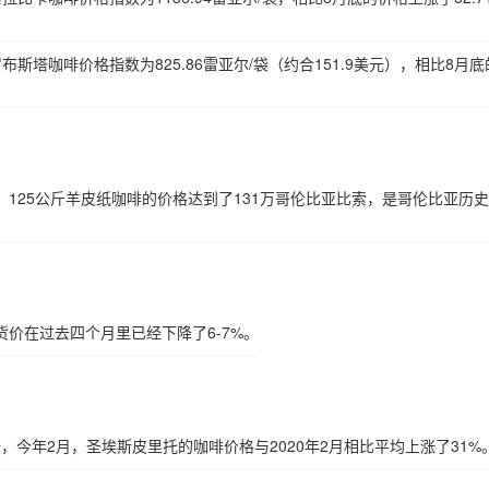
Q罗布斯塔咖啡价格指数为825.86雷亚尔/袋（约合151.9美元），相比8月
。
125公斤羊皮纸咖啡的价格达到了131万哥伦比亚比索，是哥伦比亚历
价在过去四个月里已经下降了6-7%。
据，今年2月，圣埃斯皮里托的咖啡价格与2020年2月相比平均上涨了31%