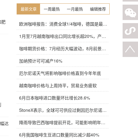
最新文章
一周最热
一月最热
编辑推荐
和肥
欧洲咖啡报告：消费全球1/4咖啡，德国是最大进口国，意大利在烘焙咖啡生产中领先
1月至7月越南咖啡出口同比增长超20%，产量也将是过去四年来最高
咖啡期货价格：7月经历大幅波动，8月前景依旧不明朗
加纳预计可可减产16%
厄尔尼诺天气将影响咖啡价格直到今年年底
越南咖啡价格与上周持平，贸易业务疲软
6月日本咖啡进口数量环比增长28.6%
到
StoneX表示，全球可可供应过剩因厄尔尼诺而萎缩
降雨导致巴西咖啡提前开花，可能影响明年产量，造成近期价格波动极不稳定
涨幅达
6月我国咖啡生豆进口数量同比减少超40%