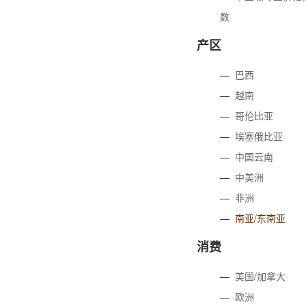
数
产区
—
巴西
—
越南
—
哥伦比亚
—
埃塞俄比亚
—
中国云南
—
中美洲
—
非洲
—
南亚/东南亚
消费
—
美国/加拿大
—
欧洲