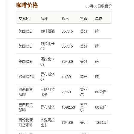
咖啡价格
08月08日收盘价
交易所
品种
价格
货币
单位
美国ICE
咖啡指数
357.45
美分
磅
阿拉比卡
美国ICE
357.45
美分
磅
07
阿拉比卡
美国ICE
354.80
美分
磅
09
罗布斯塔
欧洲ICEU
4,439
美元
吨
07
巴西现货
日晒阿拉
雷亚
2,650
60公斤
咖啡
比卡
尔
巴西现货
雷亚
罗布斯塔
1692.53
60公斤
咖啡
尔
哥伦比亚
水洗阿拉
764.86
美元
125公斤
现货咖啡
比卡