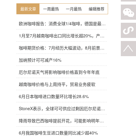
最新文章
一周最热
一月最热
编辑推荐
欧洲咖啡报告：消费全球1/4咖啡，德国是最大进口国，意大利在烘焙咖啡生产中领先
1月至7月越南咖啡出口同比增长超20%，产量也将是过去四年来最高
咖啡期货价格：7月经历大幅波动，8月前景依旧不明朗
加纳预计可可减产16%
厄尔尼诺天气将影响咖啡价格直到今年年底
越南咖啡价格与上周持平，贸易业务疲软
6月日本咖啡进口数量环比增长28.6%
StoneX表示，全球可可供应过剩因厄尔尼诺而萎缩
降雨导致巴西咖啡提前开花，可能影响明年产量，造成近期价格波动极不稳定
6月我国咖啡生豆进口数量同比减少超40%