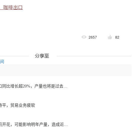
，咖啡出口
2657
82
空间
1月至7月越南咖啡出口同比增长超20%，产量也将是过去四年来最高
持平，贸易业务疲软
降雨导致巴西咖啡提前开花，可能影响明年产量，造成近期价格波动极不稳定