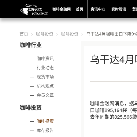
咖啡金融网
首页
资讯中心
实时短讯
贸
首页
咖啡投资
咖啡投资
乌干达4月咖啡出口下降9
咖啡行业
乌干达4月
—
咖啡资讯
—
行业动态
—
现货市场
—
机构观点
—
会员文章
咖啡金融网消息，据乌
咖啡投资
口咖啡295,194袋
去年同期的325,56
—
咖啡投资
—
库存报告