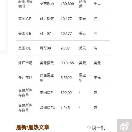
越南现货
越南
罗布斯塔
130,600
千克
咖啡
盾
美国ICE
可可指数
10,177
美元
吨
美国ICE
可可07
10,177
美元
吨
美国ICE
可可09
9,337
美元
吨
外汇市场
美元指数
99.0155
美元
美元
巴西雷亚
雷亚
外汇市场
5.5622
美元
尔
尔
交易所库
美国ICE
822,021
/
袋
存数量
交易所库
欧洲ICEU
4,245
/
袋
存数量
最新/最热文章
换一批