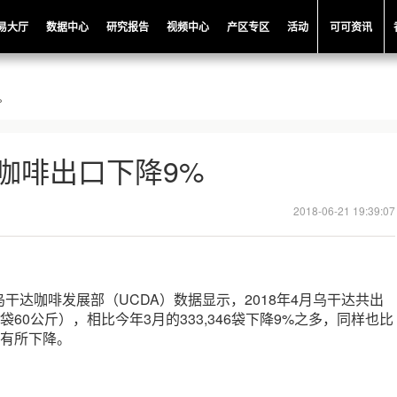
易大厅
数据中心
研究报告
视频中心
产区专区
活动
可可资讯
%
咖啡出口下降9%
2018-06-21 19:39:07
干达咖啡发展部（UCDA）数据显示，2018年4月乌干达共出
（每袋60公斤），相比今年3月的333,346袋下降9%之多，同样也比
6袋有所下降。