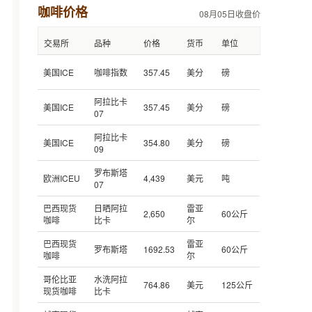
咖啡价格
08月05日收盘价
交易所
品种
价格
货币
单位
美国ICE
咖啡指数
357.45
美分
磅
阿拉比卡
美国ICE
357.45
美分
磅
07
阿拉比卡
美国ICE
354.80
美分
磅
09
罗布斯塔
欧洲ICEU
4,439
美元
吨
07
巴西现货
日晒阿拉
雷亚
2,650
60公斤
咖啡
比卡
尔
巴西现货
雷亚
罗布斯塔
1692.53
60公斤
咖啡
尔
哥伦比亚
水洗阿拉
764.86
美元
125公斤
现货咖啡
比卡