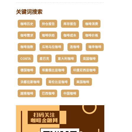
关键词搜索
咖啡历史
持仓报告
库存报告
咖啡消费
咖啡需求
咖啡供给
咖啡成本
咖啡价格
咖啡指数
瓜地马拉咖啡
连咖啡
瑞幸咖啡
COSTA
星巴克
意大利咖啡
英国咖啡
德国咖啡
埃塞俄比亚咖啡
印度尼西亚咖啡
洪都拉斯咖啡
哥伦比亚咖啡
美国咖啡
越南咖啡
巴西咖啡
中国咖啡