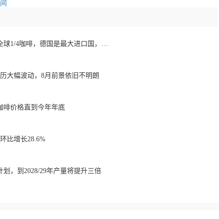
空间
欧洲咖啡报告：消费全球1/4咖啡，德国是最大进口国，意大利在烘焙咖啡生产中领先
经历大幅波动，8月前景依旧不明朗
咖啡价格直到今年年底
比增长28.6%
划，到2028/29年产量将提升三倍