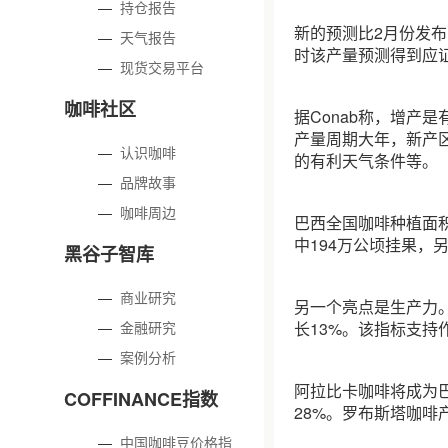
—
持仓报告
新的预测比2月份发布
—
天气报告
时该产量预测得到应
—
现货交易平台
咖啡社区
据Conab称，增产
产量周期大年，新产
—
认识咖啡
的有利天气条件等。
—
品牌故事
—
咖啡周边
巴西全国咖啡种植面积
中194万公顷挂果，另
黑谷子智库
—
商业研究
另一个亮点是生产力。
—
金融研究
长13%。该指标支
—
案例分析
阿拉比卡咖啡将成为巴
COFFINANCE指数
28%。罗布斯塔咖啡产
—
中国咖啡豆价格指