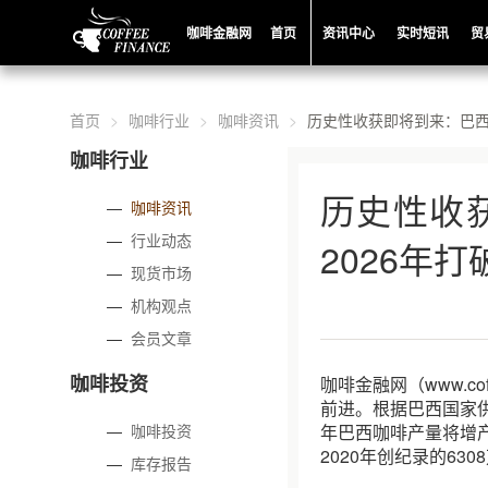
咖啡金融网
首页
资讯中心
实时短讯
贸
首页
咖啡行业
咖啡资讯
历史性收获即将到来：巴西
咖啡行业
历史性收
—
咖啡资讯
—
行业动态
2026年
—
现货市场
—
机构观点
—
会员文章
咖啡投资
咖啡金融网（www.c
前进。根据巴西国家供
—
咖啡投资
年巴西咖啡产量将增产
2020年创纪录的630
—
库存报告