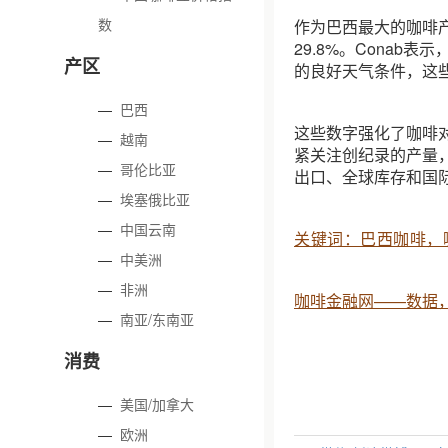
数
作为巴西最大的咖啡产
29.8%。Cona
产区
的良好天气条件，这
—
巴西
这些数字强化了咖啡
—
越南
紧关注创纪录的产量
—
哥伦比亚
出口、全球库存和国
—
埃塞俄比亚
—
中国云南
关键词：巴西咖啡，
—
中美洲
—
非洲
咖啡金融网——数据
—
南亚/东南亚
消费
—
美国/加拿大
—
欧洲