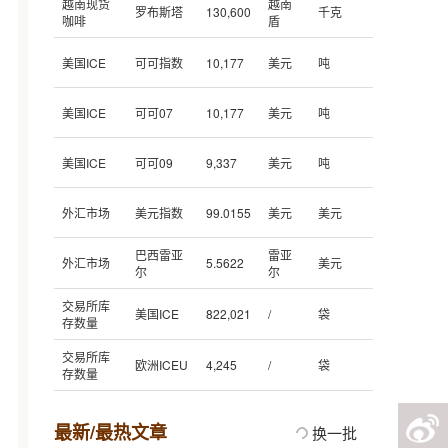
越南现货
越南
罗布斯塔
130,600
千克
咖啡
盾
美国ICE
可可指数
10,177
美元
吨
美国ICE
可可07
10,177
美元
吨
美国ICE
可可09
9,337
美元
吨
外汇市场
美元指数
99.0155
美元
美元
巴西雷亚
雷亚
外汇市场
5.5622
美元
尔
尔
交易所库
美国ICE
822,021
/
袋
存数量
交易所库
欧洲ICEU
4,245
/
袋
存数量
最新/最热文章
换一批