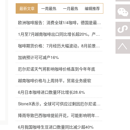
最新文章
一周最热
一月最热
编辑推荐
欧洲咖啡报告：消费全球1/4咖啡，德国是最大进口国，意大利在烘焙咖啡生产中领先
1月至7月越南咖啡出口同比增长超20%，产量也将是过去四年来最高
咖啡期货价格：7月经历大幅波动，8月前景依旧不明朗
加纳预计可可减产16%
厄尔尼诺天气将影响咖啡价格直到今年年底
越南咖啡价格与上周持平，贸易业务疲软
6月日本咖啡进口数量环比增长28.6%
StoneX表示，全球可可供应过剩因厄尔尼诺而萎缩
降雨导致巴西咖啡提前开花，可能影响明年产量，造成近期价格波动极不稳定
6月我国咖啡生豆进口数量同比减少超40%