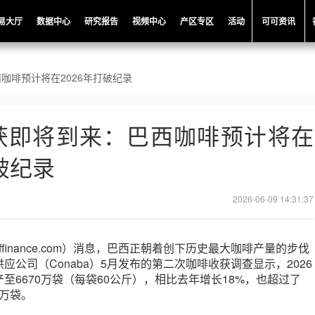
易大厅
数据中心
研究报告
视频中心
产区专区
活动
可可资讯
咖啡预计将在2026年打破纪录
获即将到来：巴西咖啡预计将在
打破纪录
2026-06-09 14:31:37
offinance.com）消息，巴西正朝着创下历史最大咖啡产量的步伐
应公司（Conaba）5月发布的第二次咖啡收获调查显示，2026
至6670万袋（每袋60公斤），相比去年增长18%，也超过了
8万袋。