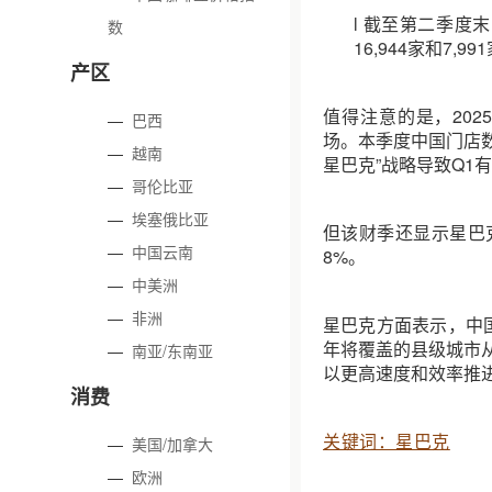
l 截至第二季度
数
16,944家和7,9
产区
值得注意的是，202
—
巴西
场。本季度中国门店数
—
越南
星巴克”战略导致Q1
—
哥伦比亚
—
埃塞俄比亚
但该财季还显示星巴克
—
中国云南
8%。
—
中美洲
—
非洲
星巴克方面表示，中
年将覆盖的县级城市从
—
南亚/东南亚
以更高速度和效率推
消费
关键词：星巴克
—
美国/加拿大
—
欧洲