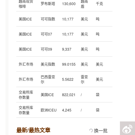
越南现货
越南
罗布斯塔
130,600
千克
咖啡
盾
美国ICE
可可指数
10,177
美元
吨
美国ICE
可可07
10,177
美元
吨
美国ICE
可可09
9,337
美元
吨
外汇市场
美元指数
99.0155
美元
美元
巴西雷亚
雷亚
外汇市场
5.5622
美元
尔
尔
交易所库
美国ICE
822,021
/
袋
存数量
交易所库
欧洲ICEU
4,245
/
袋
存数量
最新/最热文章
换一批