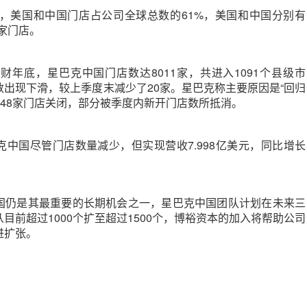
末，美国和中国门店占公司全球总数的61%，美国和中国分别有
91家门店。
5财年底，星巴克中国门店数达8011家，共进入1091个县级市
出现下滑，较上季度末减少了20家。星巴克称主要原因是“回归
有48家门店关闭，部分被季度内新开门店数所抵消。
中国尽管门店数量减少，但实现营收7.998亿美元，同比增长
国仍是其最重要的长期机会之一，星巴克中国团队计划在未来三
目前超过1000个扩至超过1500个，博裕资本的加入将帮助公司
进扩张。