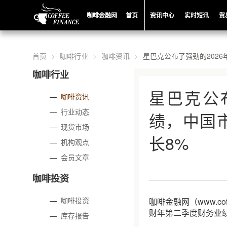
咖啡金融网
首页
资讯中心
实时短讯
贸
首页
咖啡行业
咖啡资讯
星巴克公布了强劲的202
咖啡行业
星巴克公
—
咖啡资讯
—
行业动态
绩，中国
—
现货市场
长8%
—
机构观点
—
会员文章
咖啡投资
—
咖啡投资
咖啡金融网（www.co
财年第二季度财务业绩（
—
库存报告