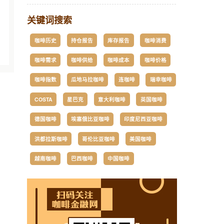
关键词搜索
咖啡历史
持仓报告
库存报告
咖啡消费
咖啡需求
咖啡供给
咖啡成本
咖啡价格
咖啡指数
瓜地马拉咖啡
连咖啡
瑞幸咖啡
COSTA
星巴克
意大利咖啡
英国咖啡
德国咖啡
埃塞俄比亚咖啡
印度尼西亚咖啡
洪都拉斯咖啡
哥伦比亚咖啡
美国咖啡
越南咖啡
巴西咖啡
中国咖啡