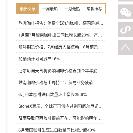
最新文章
一周最热
一月最热
编辑推荐
欧洲咖啡报告：消费全球1/4咖啡，德国是最大进口国，意大利在烘焙咖啡生产中领先
1月至7月越南咖啡出口同比增长超20%，产量也将是过去四年来最高
咖啡期货价格：7月经历大幅波动，8月前景依旧不明朗
加纳预计可可减产16%
厄尔尼诺天气将影响咖啡价格直到今年年底
越南咖啡价格与上周持平，贸易业务疲软
6月日本咖啡进口数量环比增长28.6%
StoneX表示，全球可可供应过剩因厄尔尼诺而萎缩
降雨导致巴西咖啡提前开花，可能影响明年产量，造成近期价格波动极不稳定
6月我国咖啡生豆进口数量同比减少超40%