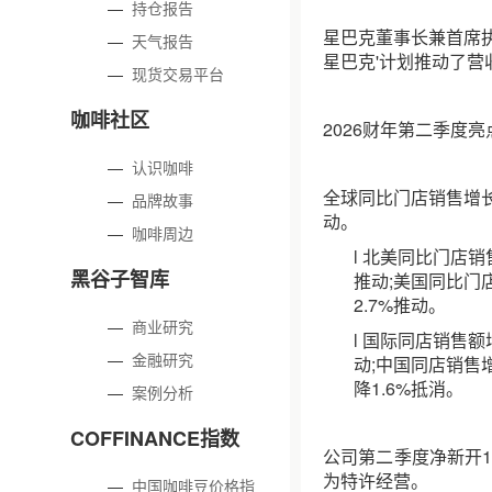
—
持仓报告
星巴克董事长兼首席
—
天气报告
星巴克'计划推动了营
—
现货交易平台
咖啡社区
2026财年第二季度亮
—
认识咖啡
全球同比门店销售增长6
—
品牌故事
动。
—
咖啡周边
l 北美同比门店销
黑谷子智库
推动;美国同比门
2.7%推动。
—
商业研究
l 国际同店销售额
—
金融研究
动;中国同店销售
降1.6%抵消。
—
案例分析
COFFINANCE指数
公司第二季度净新开11
为特许经营。
—
中国咖啡豆价格指