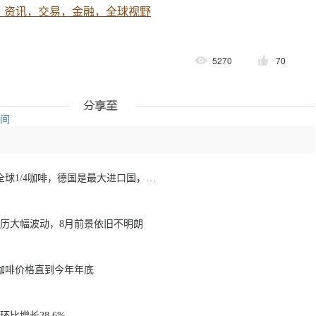
，资讯，交易，金融，全球视野
5270
70
空间
欧洲咖啡报告：消费全球1/4咖啡，德国是最大进口国，意大利在烘焙咖啡生产中领先
经历大幅波动，8月前景依旧不明朗
咖啡价格直到今年年底
比增长28.6%