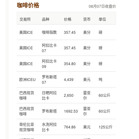
咖啡价格
08月07日收盘价
交易所
品种
价格
货币
单位
美国ICE
咖啡指数
357.45
美分
磅
阿拉比卡
美国ICE
357.45
美分
磅
07
阿拉比卡
美国ICE
354.80
美分
磅
09
罗布斯塔
欧洲ICEU
4,439
美元
吨
07
巴西现货
日晒阿拉
雷亚
2,650
60公斤
咖啡
比卡
尔
巴西现货
雷亚
罗布斯塔
1692.53
60公斤
咖啡
尔
哥伦比亚
水洗阿拉
764.86
美元
125公斤
现货咖啡
比卡