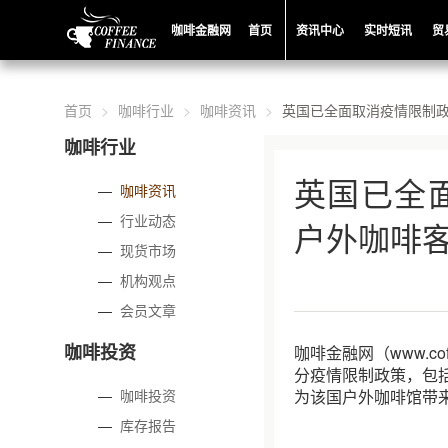
咖啡金融网
首页
资讯中心
实时短讯
贸
首页
咖啡行业
咖啡资讯
英国已全面取消疫情限制政
咖啡行业
英国已全
—
咖啡资讯
—
行业动态
户外咖啡客
—
现货市场
—
机构观点
—
会员文章
咖啡投资
咖啡金融网（www.co
分疫情限制政策，包括佩
—
咖啡投资
为该国户外咖啡馆带来
—
库存报告