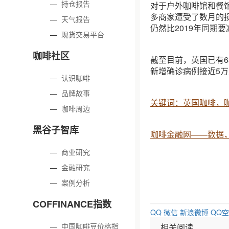
—
持仓报告
对于户外咖啡馆和餐
多商家遭受了数月的损失
—
天气报告
仍然比2019年同期
—
现货交易平台
咖啡社区
截至目前，英国已有
新增确诊病例接近5万
—
认识咖啡
—
品牌故事
关键词：英国咖啡，
—
咖啡周边
黑谷子智库
咖啡金融网——数据
—
商业研究
—
金融研究
—
案例分析
COFFINANCE指数
QQ
微信
新浪微博
QQ
—
中国咖啡豆价格指
相关阅读