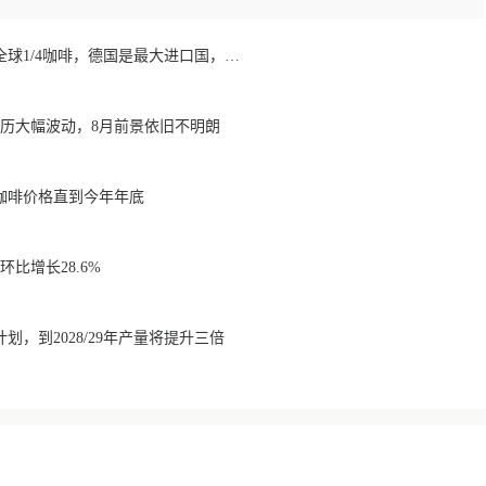
欧洲咖啡报告：消费全球1/4咖啡，德国是最大进口国，意大利在烘焙咖啡生产中领先
经历大幅波动，8月前景依旧不明朗
咖啡价格直到今年年底
比增长28.6%
划，到2028/29年产量将提升三倍