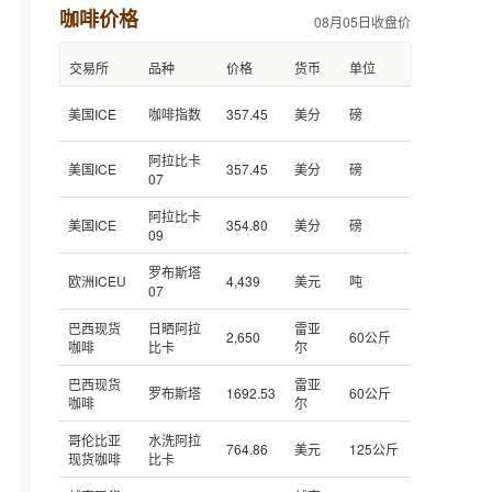
咖啡价格
08月05日收盘价
交易所
品种
价格
货币
单位
美国ICE
咖啡指数
357.45
美分
磅
阿拉比卡
美国ICE
357.45
美分
磅
07
阿拉比卡
美国ICE
354.80
美分
磅
09
罗布斯塔
欧洲ICEU
4,439
美元
吨
07
巴西现货
日晒阿拉
雷亚
2,650
60公斤
咖啡
比卡
尔
巴西现货
雷亚
罗布斯塔
1692.53
60公斤
咖啡
尔
哥伦比亚
水洗阿拉
764.86
美元
125公斤
现货咖啡
比卡