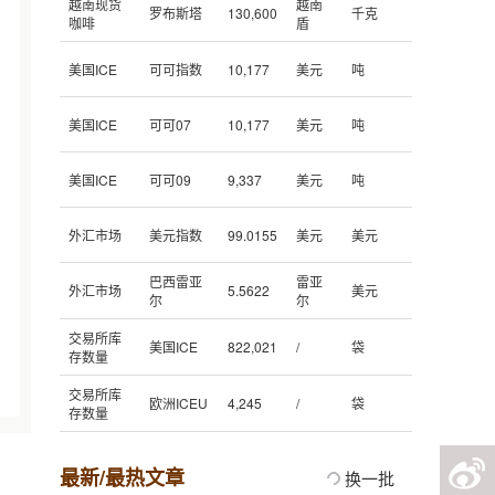
越南现货
越南
罗布斯塔
130,600
千克
咖啡
盾
美国ICE
可可指数
10,177
美元
吨
美国ICE
可可07
10,177
美元
吨
美国ICE
可可09
9,337
美元
吨
外汇市场
美元指数
99.0155
美元
美元
巴西雷亚
雷亚
外汇市场
5.5622
美元
尔
尔
交易所库
美国ICE
822,021
/
袋
存数量
交易所库
欧洲ICEU
4,245
/
袋
存数量
最新/最热文章
换一批