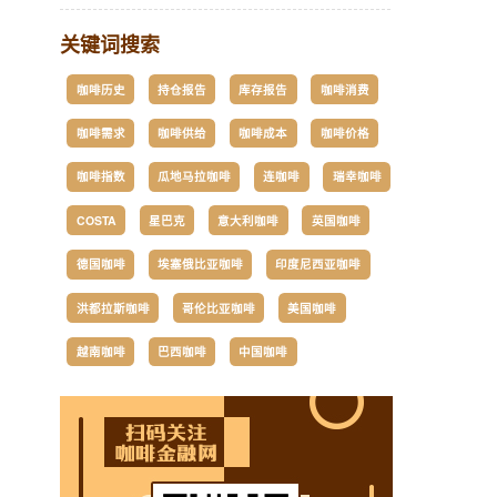
关键词搜索
咖啡历史
持仓报告
库存报告
咖啡消费
咖啡需求
咖啡供给
咖啡成本
咖啡价格
咖啡指数
瓜地马拉咖啡
连咖啡
瑞幸咖啡
COSTA
星巴克
意大利咖啡
英国咖啡
德国咖啡
埃塞俄比亚咖啡
印度尼西亚咖啡
洪都拉斯咖啡
哥伦比亚咖啡
美国咖啡
越南咖啡
巴西咖啡
中国咖啡