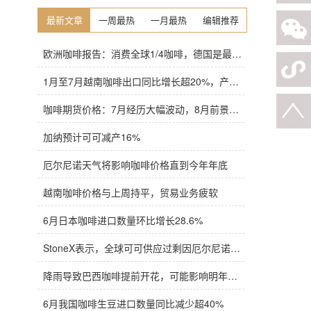
最新文章
一周最热
一月最热
编辑推荐
欧洲咖啡报告：消费全球1/4咖啡，德国是最大进口国，意大利在烘焙咖啡生产中领先
1月至7月越南咖啡出口同比增长超20%，产量也将是过去四年来最高
咖啡期货价格：7月经历大幅波动，8月前景依旧不明朗
加纳预计可可减产16%
厄尔尼诺天气将影响咖啡价格直到今年年底
越南咖啡价格与上周持平，贸易业务疲软
6月日本咖啡进口数量环比增长28.6%
StoneX表示，全球可可供应过剩因厄尔尼诺而萎缩
降雨导致巴西咖啡提前开花，可能影响明年产量，造成近期价格波动极不稳定
6月我国咖啡生豆进口数量同比减少超40%