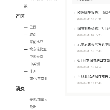
数
产区
2026-08-05 10:21:31
—
巴西
咖啡期货价格：7月
—
越南
2026-08-04 09:55:23
—
哥伦比亚
厄尔尼诺天气将影响
—
埃塞俄比亚
2026-08-03 16:57:40
—
中国云南
6月日本咖啡进口数量环
—
中美洲
2026-08-03 16:44:59
—
非洲
肯尼亚启动咖啡振兴计
—
南亚/东南亚
2026-07-31 13:17:46
消费
—
美国/加拿大
—
欧洲