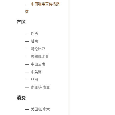
—
中国咖啡豆价格指
数
产区
—
巴西
—
越南
—
哥伦比亚
—
埃塞俄比亚
—
中国云南
—
中美洲
—
非洲
—
南亚/东南亚
消费
—
美国/加拿大