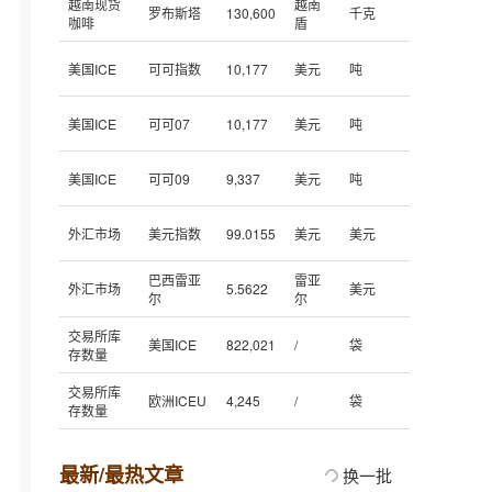
越南现货
越南
罗布斯塔
130,600
千克
咖啡
盾
美国ICE
可可指数
10,177
美元
吨
美国ICE
可可07
10,177
美元
吨
美国ICE
可可09
9,337
美元
吨
外汇市场
美元指数
99.0155
美元
美元
巴西雷亚
雷亚
外汇市场
5.5622
美元
尔
尔
交易所库
美国ICE
822,021
/
袋
存数量
交易所库
欧洲ICEU
4,245
/
袋
存数量
最新/最热文章
换一批