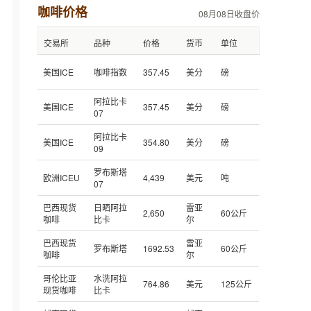
咖啡价格
08月08日收盘价
交易所
品种
价格
货币
单位
美国ICE
咖啡指数
357.45
美分
磅
阿拉比卡
美国ICE
357.45
美分
磅
07
阿拉比卡
美国ICE
354.80
美分
磅
09
罗布斯塔
欧洲ICEU
4,439
美元
吨
07
巴西现货
日晒阿拉
雷亚
2,650
60公斤
咖啡
比卡
尔
巴西现货
雷亚
罗布斯塔
1692.53
60公斤
咖啡
尔
哥伦比亚
水洗阿拉
764.86
美元
125公斤
现货咖啡
比卡