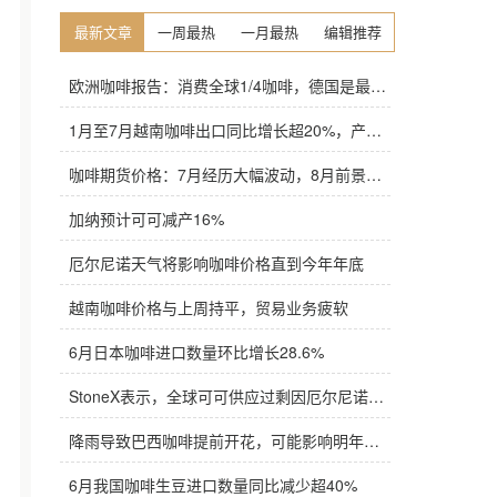
最新文章
一周最热
一月最热
编辑推荐
欧洲咖啡报告：消费全球1/4咖啡，德国是最大进口国，意大利在烘焙咖啡生产中领先
1月至7月越南咖啡出口同比增长超20%，产量也将是过去四年来最高
咖啡期货价格：7月经历大幅波动，8月前景依旧不明朗
加纳预计可可减产16%
厄尔尼诺天气将影响咖啡价格直到今年年底
越南咖啡价格与上周持平，贸易业务疲软
6月日本咖啡进口数量环比增长28.6%
StoneX表示，全球可可供应过剩因厄尔尼诺而萎缩
降雨导致巴西咖啡提前开花，可能影响明年产量，造成近期价格波动极不稳定
6月我国咖啡生豆进口数量同比减少超40%