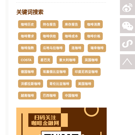
关键词搜索
咖啡历史
持仓报告
库存报告
咖啡消费
咖啡需求
咖啡供给
咖啡成本
咖啡价格
咖啡指数
瓜地马拉咖啡
连咖啡
瑞幸咖啡
COSTA
星巴克
意大利咖啡
英国咖啡
德国咖啡
埃塞俄比亚咖啡
印度尼西亚咖啡
洪都拉斯咖啡
哥伦比亚咖啡
美国咖啡
越南咖啡
巴西咖啡
中国咖啡