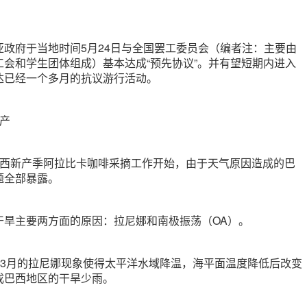
亚政府于当地时间5月24日与全国罢工委员会（编者注：主要由
工会和学生团体组成）基本达成“预先协议”。并有望短期内进入
达已经一个多月的抗议游行活动。
产
巴西新产季阿拉比卡咖啡采摘工作开始，由于天气原因造成的巴
题全部暴露。
干旱主要两方面的原因：拉尼娜和南极振荡（OA）。
021年3月的拉尼娜现象使得太平洋水域降温，海平面温度降低后改变
成巴西地区的干旱少雨。