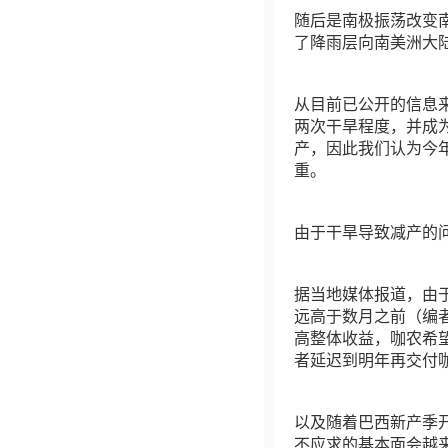
随后是南极振荡改变南美
了降雨层向南美洲大
从目前已公开的信息来
两次干旱程度，并成
产，因此我们认为今
重。
由于干旱导致减产的
据当地媒体报道，由
远高于数月之前（编
高整体收益，咖农希
者延迟到明年再交付
以及随着巴西新产季开
不应求的基本面会越