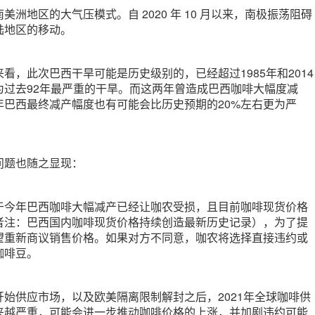
洲地区的大气压模式。自 2020 年 10 月以来，南极振荡阻碍
陆地区的移动。
看，此次巴西干旱可能是历史级别的，已经超过1985年和2014
为过去92年最严重的干旱。而这两年曾造成巴西咖啡大幅度减
年巴西最终减产幅度也有可能会比历史预期的20%左右更为严
问题也随之显现：
于今年巴西咖啡大幅减产已经让咖农受损，且目前咖啡现货价格
者注：巴西国内咖啡现货价格持续创造最新历史记录），为了提
望重新商议销售价格。如果对方不同意，咖农将选择直接违约或
咖啡豆。
始供应市场，以及欧美隔离限制解封之后，2021年全球咖啡供
来越严重，可能会进一步推动咖啡价格的上涨，并加剧违约可能