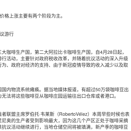
啡价格上涨主要有两个阶段为主。
抗议游行
三大咖啡生产国，第二大阿拉比卡咖啡生产国，自4月28日起，
游行活动，主要针对政府税收改革，并随着抗议活动的深入升级
行为、政府对经济的支持、由于新冠疫情导致的收入减少以及取
国国内物流系统瘫痪。据当地媒体报道，有超过50万袋咖啡豆出
为无法将这些咖啡豆从咖啡庄园运输往出口仓库或者港口。
联盟主席罗伯托·韦莱斯（RobertoVélez）本周早些时候也表
里尼奥的生产者受到影响最大，因为这几个产区正处于咖啡采摘
果抗议活动继续进行，当地仓储空间将被填满，新产季的咖啡豆