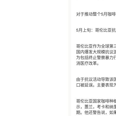
对于推动整个5月咖
5月上旬：哥伦比亚
哥伦比亚作为全球第
国内爆发大规模抗议
为包括终止警察暴力
消医疗改革。
由于抗议活动导致该
口被延误。主要表现
哥伦比亚国家咖啡种植者
示，蕙兰，考卡和纳
期。他还警告说，如