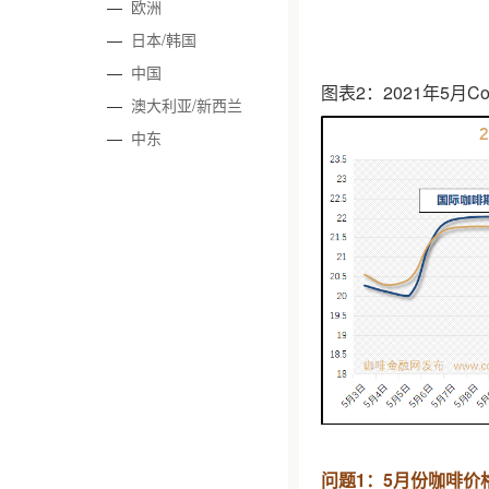
—
欧洲
—
日本/韩国
—
中国
图表2：2021年5月C
—
澳大利亚/新西兰
—
中东
问题1：5月份咖啡价