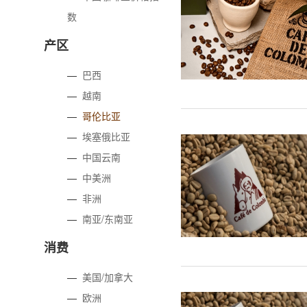
数
产区
—
巴西
—
越南
—
哥伦比亚
—
埃塞俄比亚
—
中国云南
—
中美洲
—
非洲
—
南亚/东南亚
消费
—
美国/加拿大
—
欧洲