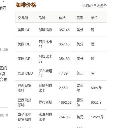
，1
咖啡价格
08月07日收盘价
年同
交易所
品种
价格
货币
单位
美国ICE
咖啡指数
357.45
美分
磅
阿拉比卡
美国ICE
357.45
美分
磅
07
31:36
阿拉比卡
美国ICE
354.80
美分
磅
09
区的
罗布斯塔
万袋
欧洲ICEU
4,439
美元
吨
07
会预
巴西现货
日晒阿拉
雷亚
2,650
60公斤
咖啡
比卡
尔
巴西现货
雷亚
罗布斯塔
1692.53
60公斤
咖啡
尔
哥伦比亚
水洗阿拉
39:10
764.86
美元
125公斤
现货咖啡
比卡