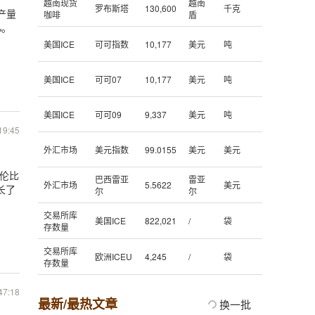
越南现货
越南
罗布斯塔
130,600
千克
产量
咖啡
盾
%。
美国ICE
可可指数
10,177
美元
吨
美国ICE
可可07
10,177
美元
吨
美国ICE
可可09
9,337
美元
吨
19:45
外汇市场
美元指数
99.0155
美元
美元
哥伦比
巴西雷亚
雷亚
外汇市场
5.5622
美元
长了
尔
尔
交易所库
美国ICE
822,021
/
袋
存数量
交易所库
欧洲ICEU
4,245
/
袋
存数量
47:18
最新/最热文章
换一批