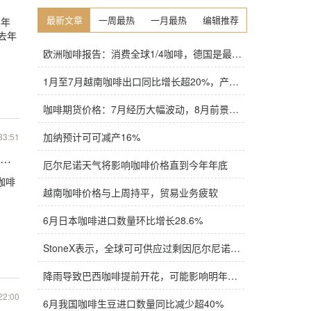
最新文章
一周最热
一月最热
编辑推荐
4年
去年
欧洲咖啡报告：消费全球1/4咖啡，德国是最大进口国，意大利在烘焙咖啡生产中领先
1月至7月越南咖啡出口同比增长超20%，产量也将是过去四年来最高
咖啡期货价格：7月经历大幅波动，8月前景依旧不明朗
加纳预计可可减产16%
33:51
0万袋以上
厄尔尼诺天气将影响咖啡价格直到今年年底
咖啡
越南咖啡价格与上周持平，贸易业务疲软
6月日本咖啡进口数量环比增长28.6%
StoneX表示，全球可可供应过剩因厄尔尼诺而萎缩
降雨导致巴西咖啡提前开花，可能影响明年产量，造成近期价格波动极不稳定
22:00
6月我国咖啡生豆进口数量同比减少超40%