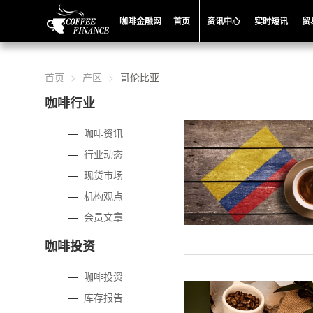
咖啡金融网
首页
资讯中心
实时短讯
贸
首页
产区
哥伦比亚
咖啡行业
—
咖啡资讯
—
行业动态
—
现货市场
—
机构观点
—
会员文章
咖啡投资
—
咖啡投资
—
库存报告