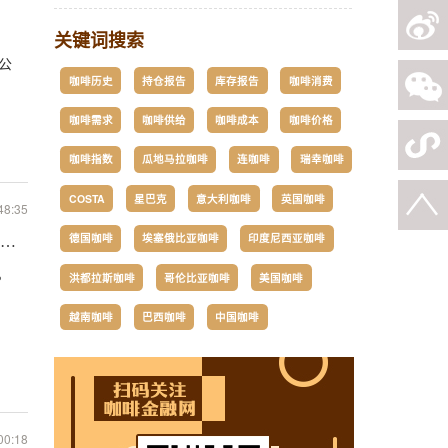
关键词搜索
0公
咖啡历史
持仓报告
库存报告
咖啡消费
咖啡需求
咖啡供给
咖啡成本
咖啡价格
咖啡指数
瓜地马拉咖啡
连咖啡
瑞幸咖啡
COSTA
星巴克
意大利咖啡
英国咖啡
48:35
德国咖啡
埃塞俄比亚咖啡
印度尼西亚咖啡
啡正常出口
。
洪都拉斯咖啡
哥伦比亚咖啡
美国咖啡
越南咖啡
巴西咖啡
中国咖啡
00:18