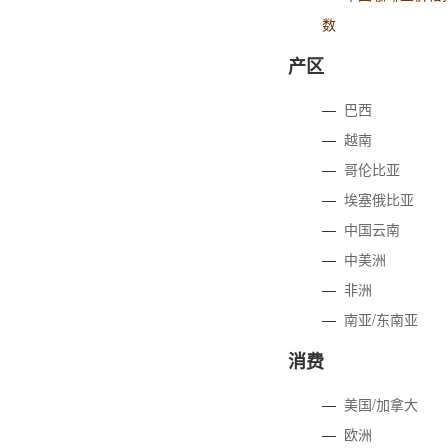
数
产区
—
巴西
—
越南
—
哥伦比亚
—
埃塞俄比亚
—
中国云南
—
中美洲
—
非洲
—
南亚/东南亚
消费
—
美国/加拿大
—
欧洲