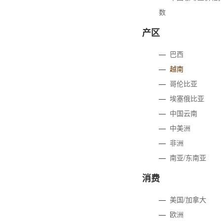
数
产区
—
巴西
—
越南
—
哥伦比亚
—
埃塞俄比亚
—
中国云南
—
中美洲
—
非洲
—
南亚/东南亚
消费
—
美国/加拿大
—
欧洲