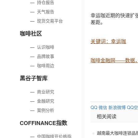
—
持仓报告
—
天气报告
幸运咖近期的快速扩
—
现货交易平台
差距。
咖啡社区
关键词：幸运咖
—
认识咖啡
—
品牌故事
咖啡金融网——数据
—
咖啡周边
黑谷子智库
—
商业研究
—
金融研究
QQ
微信
新浪微博
QQ
—
案例分析
相关阅读
COFFINANCE指数
越南最大咖啡连锁品牌Hi
—
中国咖啡豆价格指