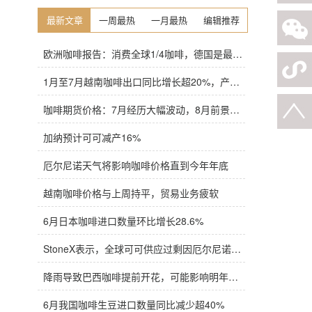
最新文章
一周最热
一月最热
编辑推荐
欧洲咖啡报告：消费全球1/4咖啡，德国是最大进口国，意大利在烘焙咖啡生产中领先
1月至7月越南咖啡出口同比增长超20%，产量也将是过去四年来最高
咖啡期货价格：7月经历大幅波动，8月前景依旧不明朗
加纳预计可可减产16%
厄尔尼诺天气将影响咖啡价格直到今年年底
越南咖啡价格与上周持平，贸易业务疲软
6月日本咖啡进口数量环比增长28.6%
StoneX表示，全球可可供应过剩因厄尔尼诺而萎缩
降雨导致巴西咖啡提前开花，可能影响明年产量，造成近期价格波动极不稳定
6月我国咖啡生豆进口数量同比减少超40%