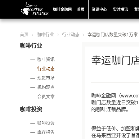
咖啡金融网
首页
资讯中心
实时短讯
贸
首页
咖啡行业
行业动态
幸运咖门店数量突破1万家
咖啡行业
幸运咖门
—
咖啡资讯
—
行业动态
—
现货市场
—
机构观点
咖啡金融网（www.c
—
会员文章
咖门店数量近日突破
咖啡投资
的咖啡连锁品牌。
—
咖啡投资
得益于低价、加盟和集
—
库存报告
在马来西亚开设了首