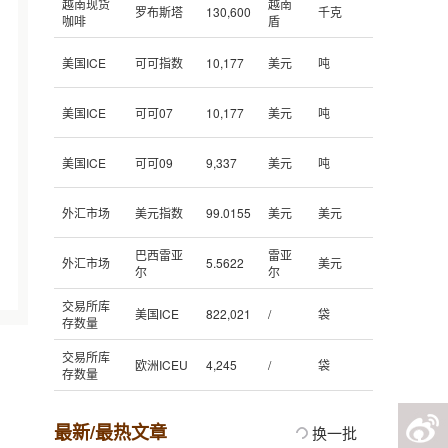
越南现货
越南
罗布斯塔
130,600
千克
咖啡
盾
美国ICE
可可指数
10,177
美元
吨
美国ICE
可可07
10,177
美元
吨
美国ICE
可可09
9,337
美元
吨
外汇市场
美元指数
99.0155
美元
美元
巴西雷亚
雷亚
外汇市场
5.5622
美元
尔
尔
交易所库
美国ICE
822,021
/
袋
存数量
交易所库
欧洲ICEU
4,245
/
袋
存数量
最新/最热文章
换一批