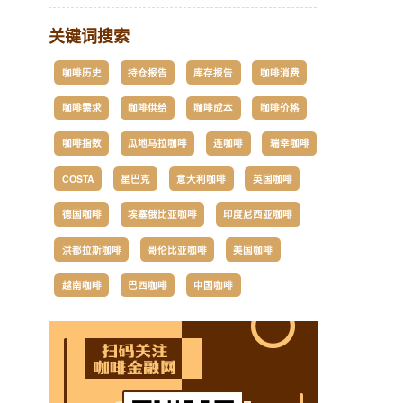
关键词搜索
咖啡历史
持仓报告
库存报告
咖啡消费
咖啡需求
咖啡供给
咖啡成本
咖啡价格
咖啡指数
瓜地马拉咖啡
连咖啡
瑞幸咖啡
COSTA
星巴克
意大利咖啡
英国咖啡
德国咖啡
埃塞俄比亚咖啡
印度尼西亚咖啡
洪都拉斯咖啡
哥伦比亚咖啡
美国咖啡
越南咖啡
巴西咖啡
中国咖啡