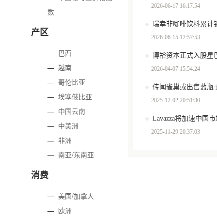
2026-06-17 16:17:54
数
产区
2026-06-15 12:57:53
—
巴西
博裕资本正式入股星
—
越南
2026-04-07 15:54:24
—
哥伦比亚
传闻雀巢或出售蓝瓶
—
埃塞俄比亚
2025-12-02 20:51:30
—
中国云南
Lavazza将加速中国
—
中美洲
2025-11-29 20:37:03
—
非洲
—
南亚/东南亚
消费
—
美国/加拿大
—
欧洲