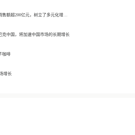
瑞幸非咖啡饮料累计销售额超200亿元，树立了多元化增长的新标杆
巴克中国，将加速中国市场的长期增长
子咖啡
市场增长