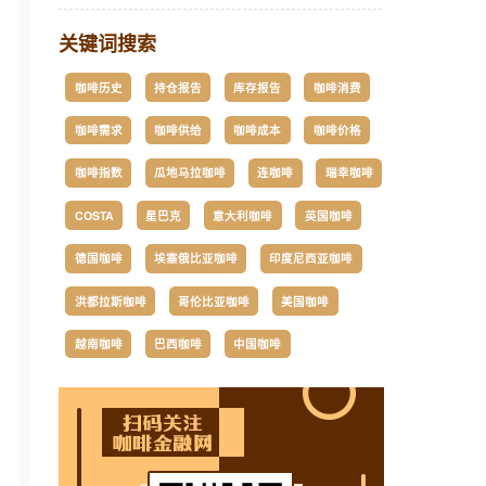
关键词搜索
咖啡历史
持仓报告
库存报告
咖啡消费
咖啡需求
咖啡供给
咖啡成本
咖啡价格
咖啡指数
瓜地马拉咖啡
连咖啡
瑞幸咖啡
COSTA
星巴克
意大利咖啡
英国咖啡
德国咖啡
埃塞俄比亚咖啡
印度尼西亚咖啡
洪都拉斯咖啡
哥伦比亚咖啡
美国咖啡
越南咖啡
巴西咖啡
中国咖啡