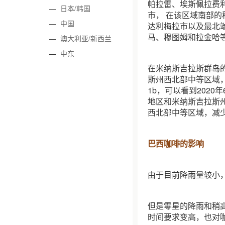
帕拉雷、埃斯佩拉费利
—
日本/韩国
市， 在该区域南部的
—
中国
达利梅拉市以及最北
马、穆图姆和拉金哈等
—
澳大利亚/新西兰
—
中东
在米纳斯吉拉斯群岛的
斯州西北部中等区域，
1b，可以看到2020
地区和米纳斯吉拉斯州
西北部中等区域，减少
巴西咖啡的影响
由于目前降雨量较小
但是零星的降雨和稍
时间要求变高，也对