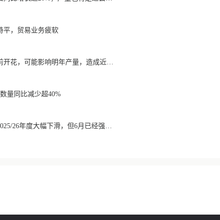
持平，贸易业务疲软
降雨导致巴西咖啡提前开花，可能影响明年产量，造成近期价格波动极不稳定
数量同比减少超40%
巴西咖啡出口数量在2025/26年度大幅下滑，但6月已经强劲回升