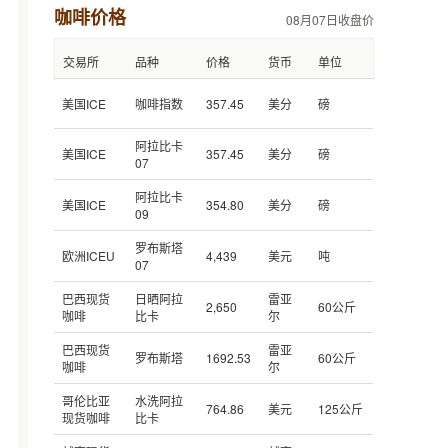
咖啡价格
08月07日收盘价
交易所
品种
价格
货币
单位
美国ICE
咖啡指数
357.45
美分
磅
阿拉比卡
美国ICE
357.45
美分
磅
07
阿拉比卡
美国ICE
354.80
美分
磅
09
罗布斯塔
欧洲ICEU
4,439
美元
吨
07
巴西现货
日晒阿拉
雷亚
2,650
60公斤
咖啡
比卡
尔
巴西现货
雷亚
罗布斯塔
1692.53
60公斤
咖啡
尔
哥伦比亚
水洗阿拉
764.86
美元
125公斤
现货咖啡
比卡