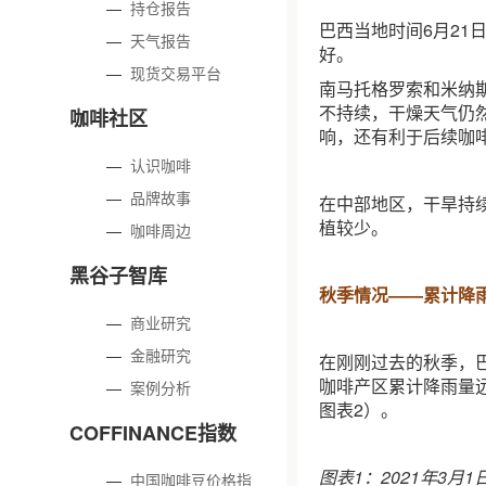
—
持仓报告
巴西当地时间6月2
—
天气报告
好。
—
现货交易平台
南马托格罗索和米纳
不持续，干燥天气仍
咖啡社区
响，还有利于后续咖
—
认识咖啡
—
品牌故事
在中部地区，干旱持
植较少。
—
咖啡周边
黑谷子智库
秋季情况——累计降
—
商业研究
—
金融研究
在刚刚过去的秋季，
咖啡产区累计降雨量
—
案例分析
图表2）。
COFFINANCE指数
图表1：2021年3月
—
中国咖啡豆价格指