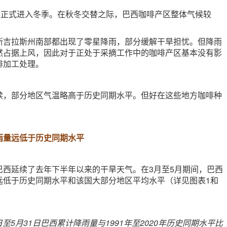
1日正式进入冬季。在秋冬交替之际，巴西咖啡产区整体气候较
斯吉拉斯州南部都出现了零星降雨，部分缓解干旱担忧。但降雨
然占据上风，因此对于正处于采摘工作中的咖啡产区基本没有影
啡加工处理。
续，部分地区气温略高于历史同期水平。但好在这些地方咖啡种
雨量远低于历史同期水平
巴西延续了去年下半年以来的干旱天气。在3月至5月期间，巴西
远低于历史同期水平和该国大部分地区平均水平（详见图表1和
1日至5月31日巴西累计降雨量与1991年至2020年历史同期水平比