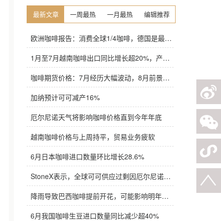
最新文章
一周最热
一月最热
编辑推荐
欧洲咖啡报告：消费全球1/4咖啡，德国是最大进口国，意大利在烘焙咖啡生产中领先
1月至7月越南咖啡出口同比增长超20%，产量也将是过去四年来最高
咖啡期货价格：7月经历大幅波动，8月前景依旧不明朗
加纳预计可可减产16%
厄尔尼诺天气将影响咖啡价格直到今年年底
越南咖啡价格与上周持平，贸易业务疲软
6月日本咖啡进口数量环比增长28.6%
StoneX表示，全球可可供应过剩因厄尔尼诺而萎缩
降雨导致巴西咖啡提前开花，可能影响明年产量，造成近期价格波动极不稳定
6月我国咖啡生豆进口数量同比减少超40%