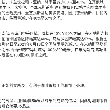
兹、卡兰戈拉和卡亚纳，降雨量减少33%至40%。在其他城
穆里亚、米拉伊、圣塞瓦斯蒂奥·达瓦格姆·阿雷格里和罗塞里奥·
端的因哈皮姆、圣塞瓦斯蒂尼奥多安塔、因贝德米纳斯、伊帕内
市，降雨量减少在40%至57%之间。
南部/西南部中等区域，降幅在40%至50%之间，在米纳斯吉拉
帕拉卡图微区降幅高达40%，乌纳微区降幅高达57%。根据图
年6月14日至2021年6月13日全国降雨量的减少。在米纳斯马塔斯
南部/西南部的中等区域有100至300毫米。在米纳斯吉拉斯州
范围在100至500毫米之间。
，正如前文所及，有利于咖啡采摘工作和加工处理。
高的气温，加速咖啡鲜果从绿果到成熟的过程，因此对咖啡采摘
咖啡仓储要求提高。