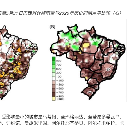
1日至5月31日巴西累计降雨量与2020年历史同期水平比较（右）
，受影响最小的城市是马蒂佩、圣玛格丽达、圣若昂多曼瓦乌、
堡、迪维诺、曼胡米里姆、阿尔托耶基蒂贝、阿尔托卡帕拉、卡