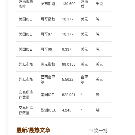
越南现货
越南
罗布斯塔
130,600
千克
咖啡
盾
美国ICE
可可指数
10,177
美元
吨
美国ICE
可可07
10,177
美元
吨
美国ICE
可可09
9,337
美元
吨
外汇市场
美元指数
99.0155
美元
美元
巴西雷亚
雷亚
外汇市场
5.5622
美元
尔
尔
交易所库
美国ICE
822,021
/
袋
存数量
交易所库
欧洲ICEU
4,245
/
袋
存数量
最新/最热文章
换一批