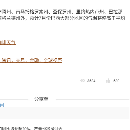
布哥州、南马托格罗索州、圣保罗州、里约热内卢州、巴拉那
南格兰德州外，预计7月份巴西大部分地区的气温将略高于平均
咖啡天气
，资讯，交易，金融，全球视野
3524
530
空间
1月至7月越南咖啡出口同比增长超20%，产量也将是过去四年来最高