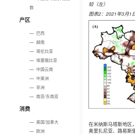
较（左）
数
图表2：2021年3月
产区
—
巴西
—
越南
—
哥伦比亚
—
埃塞俄比亚
—
中国云南
—
中美洲
—
非洲
—
南亚/东南亚
消费
—
美国/加拿大
在米纳斯马塔斯地区
奥里扎尼亚、路易斯
—
欧洲