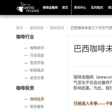
咖啡金融网
首页
资讯中心
实时短讯
贸
首页
咖啡投资
咖啡投资
巴西咖啡未来三个月天气
咖啡行业
巴西咖啡
—
咖啡资讯
—
行业动态
—
现货市场
—
机构观点
咖啡金融网（www.c
—
会员文章
气变化不仅会对最终
咖啡投资
影响因素。为此，我
—
咖啡投资
已经进入冬季——干
—
库存报告