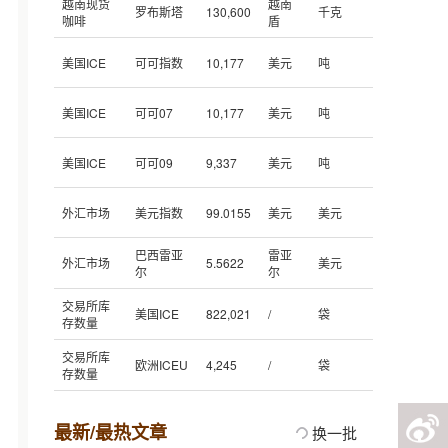
越南现货
越南
罗布斯塔
130,600
千克
咖啡
盾
美国ICE
可可指数
10,177
美元
吨
美国ICE
可可07
10,177
美元
吨
美国ICE
可可09
9,337
美元
吨
外汇市场
美元指数
99.0155
美元
美元
巴西雷亚
雷亚
外汇市场
5.5622
美元
尔
尔
交易所库
美国ICE
822,021
/
袋
存数量
交易所库
欧洲ICEU
4,245
/
袋
存数量
最新/最热文章
换一批