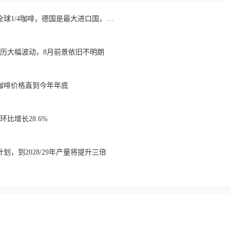
欧洲咖啡报告：消费全球1/4咖啡，德国是最大进口国，意大利在烘焙咖啡生产中领先
经历大幅波动，8月前景依旧不明朗
咖啡价格直到今年年底
比增长28.6%
划，到2028/29年产量将提升三倍