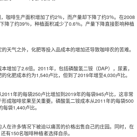
年之间，咖啡生产面积增加了约2％，而产量却下降了约3％。在2008
亩产下降了约39％，种植面积减少了0.6％。产量下降直接影响种植
定的天气之外，化肥等投入品成本的增加还导致咖啡农的苦难。
本增加了2.6倍。2011年，包括磷酸氢二铵（DAP），尿素，
化肥成本约为1,540卢比，但到了2019年增至4,030卢比。
011年的每袋250卢比增加到2019年的每袋945卢比，这非常
形成咖啡浆果至关重要。磷酸氢二铵成本从2011年的每袋500
的每袋1,440卢比。
的人在许多情况下被迫以痛苦的价格出售自己的庄园。同时，在
之间，还有150名咖啡种植者选择自杀。