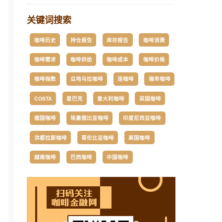
关键词搜索
咖啡历史
持仓报告
库存报告
咖啡消费
咖啡需求
咖啡供给
咖啡成本
咖啡价格
咖啡指数
瓜地马拉咖啡
连咖啡
瑞幸咖啡
COSTA
星巴克
意大利咖啡
英国咖啡
德国咖啡
埃塞俄比亚咖啡
印度尼西亚咖啡
洪都拉斯咖啡
哥伦比亚咖啡
美国咖啡
越南咖啡
巴西咖啡
中国咖啡