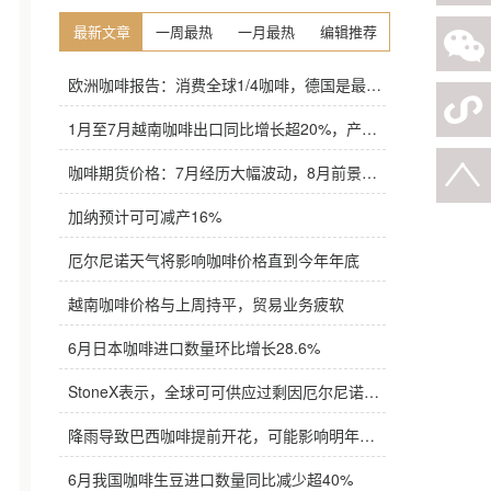
最新文章
一周最热
一月最热
编辑推荐
欧洲咖啡报告：消费全球1/4咖啡，德国是最大进口国，意大利在烘焙咖啡生产中领先
1月至7月越南咖啡出口同比增长超20%，产量也将是过去四年来最高
咖啡期货价格：7月经历大幅波动，8月前景依旧不明朗
加纳预计可可减产16%
厄尔尼诺天气将影响咖啡价格直到今年年底
越南咖啡价格与上周持平，贸易业务疲软
6月日本咖啡进口数量环比增长28.6%
StoneX表示，全球可可供应过剩因厄尔尼诺而萎缩
降雨导致巴西咖啡提前开花，可能影响明年产量，造成近期价格波动极不稳定
6月我国咖啡生豆进口数量同比减少超40%