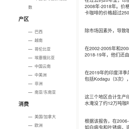
2008年-2018年。
数
卡咖啡的价格超过25
产区
除市场因素外，导致
—
巴西
—
越南
在2002-2005年和2
—
哥伦比亚
2018-19年，他们
—
埃塞俄比亚
—
中国云南
在2019年的印度洋
—
中美洲
包括Kodagu（3次）
—
非洲
—
南亚/东南亚
这三个地区合计生产印
水淹没了约12万吨咖
消费
—
美国/加拿大
根据该报告，在2006-
—
欧洲
如白病虫和叶锈病，造