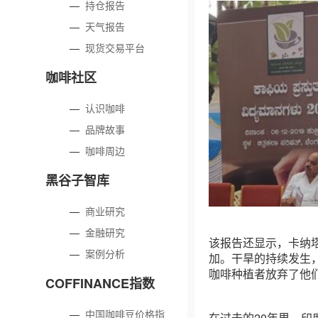
—
持仓报告
—
天气报告
—
现货交易平台
咖啡社区
—
认识咖啡
—
品牌故事
—
咖啡周边
黑谷子智库
—
商业研究
—
金融研究
该报告还显示，卡纳
—
案例分析
加。干旱的持续发生
咖啡种植者放弃了他
COFFINANCE指数
—
中国咖啡豆价格指
在过去的20年里，印