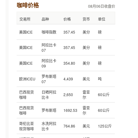
咖啡价格
08月06日收盘价
交易所
品种
价格
货币
单位
美国ICE
咖啡指数
357.45
美分
磅
阿拉比卡
美国ICE
357.45
美分
磅
07
阿拉比卡
美国ICE
354.80
美分
磅
09
罗布斯塔
欧洲ICEU
4,439
美元
吨
07
巴西现货
日晒阿拉
雷亚
2,650
60公斤
咖啡
比卡
尔
巴西现货
雷亚
罗布斯塔
1692.53
60公斤
咖啡
尔
哥伦比亚
水洗阿拉
764.86
美元
125公斤
现货咖啡
比卡