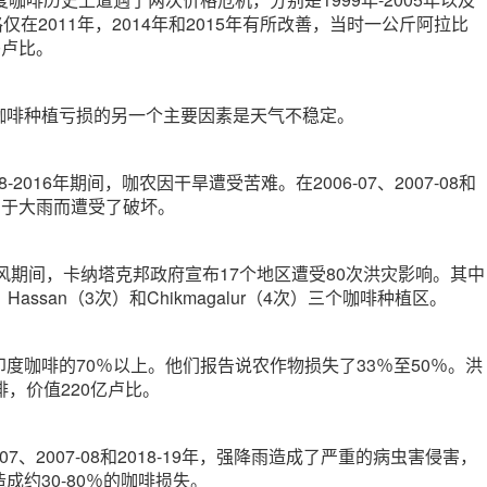
价格仅在2011年，2014年和2015年有所改善，当时一公斤阿拉比
0卢比。
咖啡种植亏损的另一个主要因素是天气不稳定。
008-2016年期间，咖农因干旱遭受苦难。在2006-07、2007-08和
还由于大雨而遭受了破坏。
季风期间，卡纳塔克邦政府宣布17个地区遭受80次洪灾影响。其中
，Hassan（3次）和Chikmagalur（4次）三个咖啡种植区。
度咖啡的70％以上。他们报告说农作物损失了33％至50％。洪
啡，价值220亿卢比。
07、2007-08和2018-19年，强降雨造成了严重的病虫害侵害，
成约30-80％的咖啡损失。