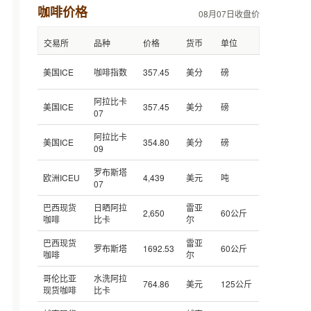
咖啡价格
08月07日收盘价
交易所
品种
价格
货币
单位
美国ICE
咖啡指数
357.45
美分
磅
阿拉比卡
美国ICE
357.45
美分
磅
07
阿拉比卡
美国ICE
354.80
美分
磅
09
罗布斯塔
欧洲ICEU
4,439
美元
吨
07
巴西现货
日晒阿拉
雷亚
2,650
60公斤
咖啡
比卡
尔
巴西现货
雷亚
罗布斯塔
1692.53
60公斤
咖啡
尔
哥伦比亚
水洗阿拉
764.86
美元
125公斤
现货咖啡
比卡