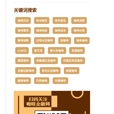
关键词搜索
咖啡历史
持仓报告
库存报告
咖啡消费
咖啡需求
咖啡供给
咖啡成本
咖啡价格
咖啡指数
瓜地马拉咖啡
连咖啡
瑞幸咖啡
COSTA
星巴克
意大利咖啡
英国咖啡
德国咖啡
埃塞俄比亚咖啡
印度尼西亚咖啡
洪都拉斯咖啡
哥伦比亚咖啡
美国咖啡
越南咖啡
巴西咖啡
中国咖啡