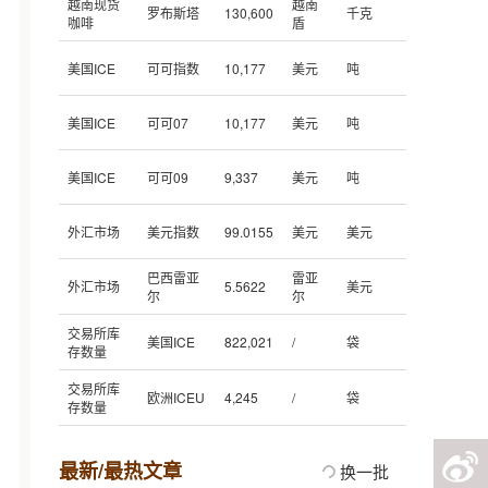
越南现货
越南
罗布斯塔
130,600
千克
咖啡
盾
美国ICE
可可指数
10,177
美元
吨
美国ICE
可可07
10,177
美元
吨
美国ICE
可可09
9,337
美元
吨
外汇市场
美元指数
99.0155
美元
美元
巴西雷亚
雷亚
外汇市场
5.5622
美元
尔
尔
交易所库
美国ICE
822,021
/
袋
存数量
交易所库
欧洲ICEU
4,245
/
袋
存数量
最新/最热文章
换一批