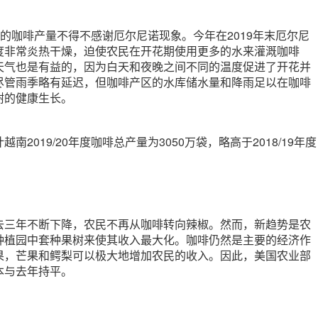
0年度的咖啡产量不得不感谢厄尔尼诺现象。今年在2019年末厄尔尼
度非常炎热干燥，迫使农民在开花期使用更多的水来灌溉咖啡
天气也是有益的，因为白天和夜晚之间不同的温度促进了开花并
尽管雨季略有延迟，但咖啡产区的水库储水量和降雨足以在咖啡
树的健康生长。
南2019/20年度咖啡总产量为3050万袋，略高于2018/19年度
去三年不断下降，农民不再从咖啡转向辣椒。然而，新趋势是农
种植园中套种果树来使其收入最大化。咖啡仍然是主要的经济作
果，芒果和鳄梨可以极大地增加农民的收入。因此，美国农业部
本与去年持平。