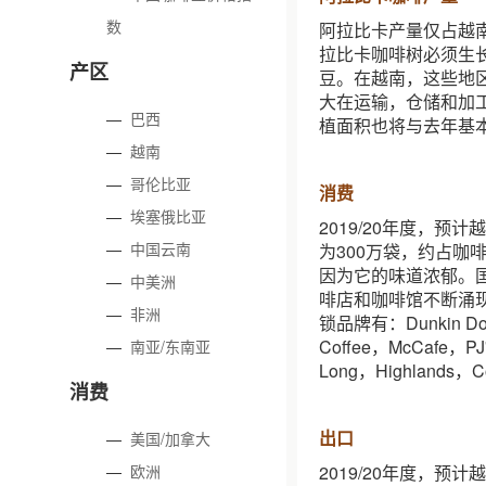
数
阿拉比卡产量仅占越南
拉比卡咖啡树必须生长
产区
豆。在越南，这些地
大在运输，仓储和加
—
巴西
植面积也将与去年基
—
越南
—
哥伦比亚
消费
—
埃塞俄比亚
2019/20年度，
—
中国云南
为300万袋，约占咖
因为它的味道浓郁。
—
中美洲
啡店和咖啡馆不断涌
—
非洲
锁品牌有：Dunkin Donut
Coffee，McCafe，
—
南亚/东南亚
Long，Highlands，Co
消费
出口
—
美国/加拿大
—
欧洲
2019/20年度，预