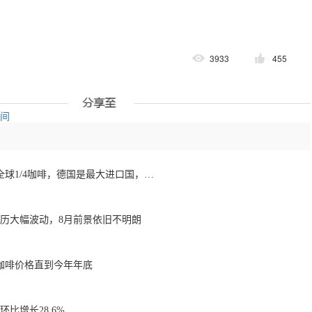
3933
455
空间
欧洲咖啡报告：消费全球1/4咖啡，德国是最大进口国，意大利在烘焙咖啡生产中领先
经历大幅波动，8月前景依旧不明朗
咖啡价格直到今年年底
比增长28.6%