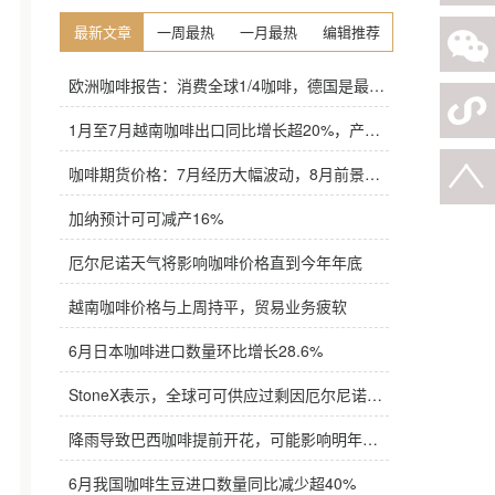
最新文章
一周最热
一月最热
编辑推荐
欧洲咖啡报告：消费全球1/4咖啡，德国是最大进口国，意大利在烘焙咖啡生产中领先
1月至7月越南咖啡出口同比增长超20%，产量也将是过去四年来最高
咖啡期货价格：7月经历大幅波动，8月前景依旧不明朗
加纳预计可可减产16%
厄尔尼诺天气将影响咖啡价格直到今年年底
越南咖啡价格与上周持平，贸易业务疲软
6月日本咖啡进口数量环比增长28.6%
StoneX表示，全球可可供应过剩因厄尔尼诺而萎缩
降雨导致巴西咖啡提前开花，可能影响明年产量，造成近期价格波动极不稳定
6月我国咖啡生豆进口数量同比减少超40%