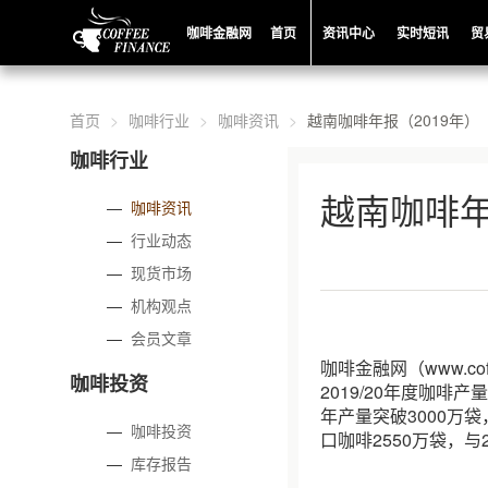
咖啡金融网
首页
资讯中心
实时短讯
贸
首页
咖啡行业
咖啡资讯
越南咖啡年报（2019年）
咖啡行业
越南咖啡年
—
咖啡资讯
—
行业动态
—
现货市场
—
机构观点
—
会员文章
咖啡金融网（www.c
咖啡投资
2019/20年度咖啡
年产量突破3000万
—
咖啡投资
口咖啡2550万袋，与2
—
库存报告