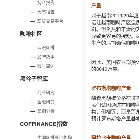
—
持仓报告
产量
—
天气报告
对于越南2019/2
—
现货交易平台
诺让越南咖啡产区温
树。但炎热和干燥的
咖啡社区
导致更容易的授粉。
生产的后期确保咖啡
—
认识咖啡
—
品牌故事
因此，美国农业部预计越
—
咖啡周边
的3040万袋。
黑谷子智库
罗布斯塔咖啡产量
—
商业研究
随着黑胡椒价格在过
—
金融研究
民们试图通过在咖啡
—
案例分析
物，但榴莲，西番莲
预计罗布斯塔产量基
COFFINANCE指数
—
中国咖啡豆价格指
阿拉比卡咖啡产量