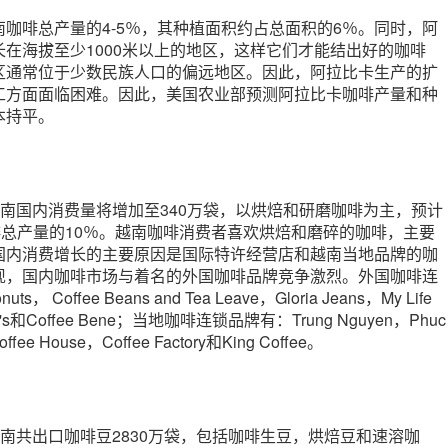
咖啡总产量的4-5％，其种植面积约占总面积的6％。同时，阿
在海拔至少1000米以上的地区，这样它们才能结出好的咖啡
区通常位于少数民族人口的偏远地区。因此，阿拉比卡生产的扩
工方面面临困难。因此，美国农业部预测阿拉比卡咖啡产量和种
本持平。
预计越南国内消费量将增加至340万袋，以烘焙和研磨咖啡为主，预计
啡总产量的10％。越南咖啡消费者喜欢烘焙和磨碎的咖啡，主要
国内消费增长的主要原因是国际特许经营店和越南当地品牌的咖
现，国内咖啡市场与着名的外国咖啡品牌竞争激烈。外国咖啡连
s， Coffee Beans and Tea Leave，Gloria Jeans，My Life
PJ's和Coffee Bene；当地咖啡连锁品牌有：Trung Nguyen，Phuc
ffee House，Coffee Factory和King Coffee。
计越南共出口咖啡豆2830万袋，包括咖啡生豆，烘焙豆和速溶咖