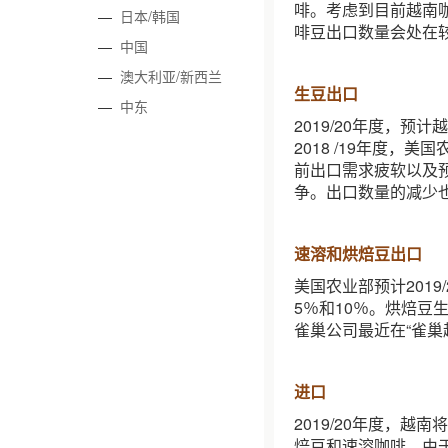
啡。考虑到目前越南
—
日本/韩国
啡豆出口数量会处在
—
中国
—
澳大利亚/新西兰
生豆出口
—
中东
2019/20年度，预
2018 /19年度，
前出口需求疲软以及
争。出口数量的减少也
速溶和烘焙豆出口
美国农业部预计201
5％和10％。烘焙
雀巢公司最近在“雀巢
进口
2019/20年度，
焙豆和速溶咖啡。由