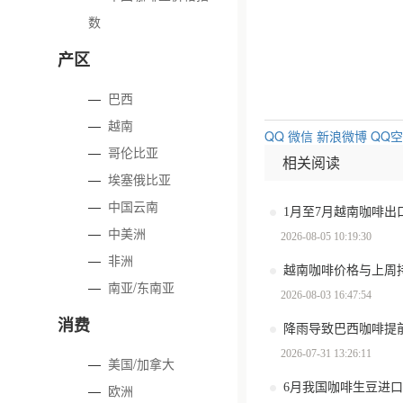
数
产区
—
巴西
—
越南
QQ
微信
新浪微博
QQ
—
哥伦比亚
相关阅读
—
埃塞俄比亚
—
中国云南
—
中美洲
2026-08-05 10:19:30
—
非洲
越南咖啡价格与上周
—
南亚/东南亚
2026-08-03 16:47:54
消费
2026-07-31 13:26:11
—
美国/加拿大
6月我国咖啡生豆进口
—
欧洲