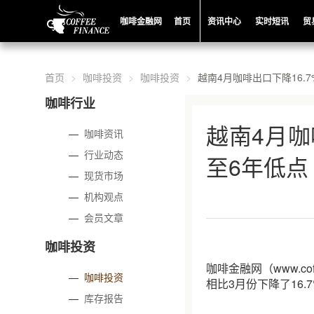
咖啡金融网
首页
资讯中心
实时短讯
贸
首页
咖啡投资
咖啡投资
越南4月咖啡出口下降16.
咖啡行业
越南4月咖
—
咖啡资讯
—
行业动态
至6年低点
—
现货市场
—
机构观点
—
会员文章
咖啡投资
咖啡金融网（www.cof
—
咖啡投资
相比3月份下降了16.
—
库存报告