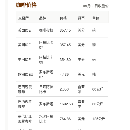
咖啡价格
08月08日收盘价
交易所
品种
价格
货币
单位
美国ICE
咖啡指数
357.45
美分
磅
阿拉比卡
美国ICE
357.45
美分
磅
07
阿拉比卡
美国ICE
354.80
美分
磅
09
罗布斯塔
欧洲ICEU
4,439
美元
吨
07
巴西现货
日晒阿拉
雷亚
2,650
60公斤
咖啡
比卡
尔
巴西现货
雷亚
罗布斯塔
1692.53
60公斤
咖啡
尔
哥伦比亚
水洗阿拉
764.86
美元
125公斤
现货咖啡
比卡