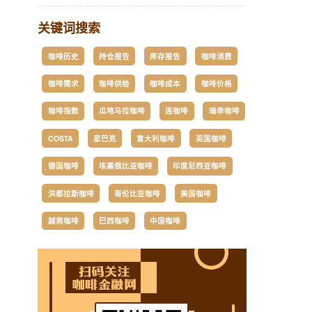
关键词搜索
咖啡历史
持仓报告
库存报告
咖啡消费
咖啡需求
咖啡供给
咖啡成本
咖啡价格
咖啡指数
瓜地马拉咖啡
连咖啡
瑞幸咖啡
COSTA
星巴克
意大利咖啡
英国咖啡
德国咖啡
埃塞俄比亚咖啡
印度尼西亚咖啡
洪都拉斯咖啡
哥伦比亚咖啡
美国咖啡
越南咖啡
巴西咖啡
中国咖啡