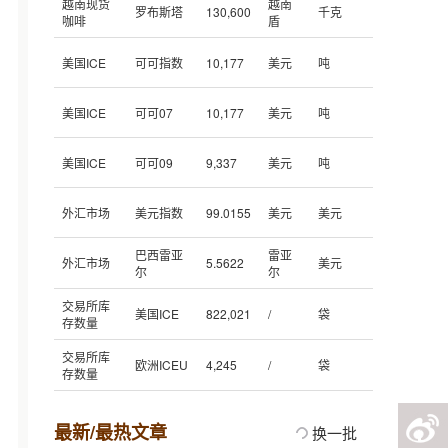
越南现货
越南
罗布斯塔
130,600
千克
咖啡
盾
美国ICE
可可指数
10,177
美元
吨
美国ICE
可可07
10,177
美元
吨
美国ICE
可可09
9,337
美元
吨
外汇市场
美元指数
99.0155
美元
美元
巴西雷亚
雷亚
外汇市场
5.5622
美元
尔
尔
交易所库
美国ICE
822,021
/
袋
存数量
交易所库
欧洲ICEU
4,245
/
袋
存数量
最新/最热文章
换一批