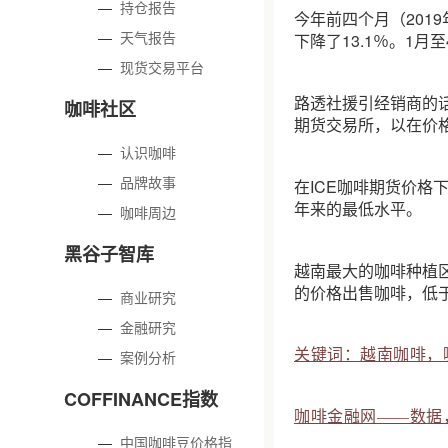
—
持仓报告
今年前四个月（2019
—
天气报告
下降了13.1％。1月
—
现货交易平台
路透社援引经销商的
咖啡社区
期货交易所，以在价
—
认识咖啡
—
品牌故事
在ICE咖啡期货价格
年来的最低水平。
—
咖啡周边
黑谷子智库
越南最大的咖啡种植区中央高
的价格出售咖啡，低于上周
—
商业研究
—
金融研究
关键词：越南咖啡，
—
案例分析
COFFINANCE指数
咖啡金融网——数据
—
中国咖啡豆价格指