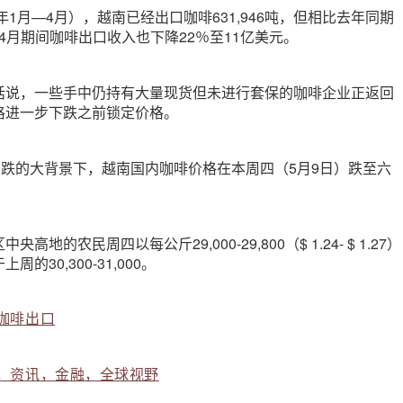
年1月—4月），越南已经出口咖啡631,946吨，但相比去年同期
至4月期间咖啡出口收入也下降22％至11亿美元。
话说，一些手中仍持有大量现货但未进行套保的咖啡企业正返回
格进一步下跌之前锁定价格。
下跌的大背景下，越南国内咖啡价格在本周四（5月9日）跌至六
地的农民周四以每公斤29,000-29,800（$ 1.24- $ 1.27）
的30,300-31,000。
咖啡出口
，资讯，金融，全球视野