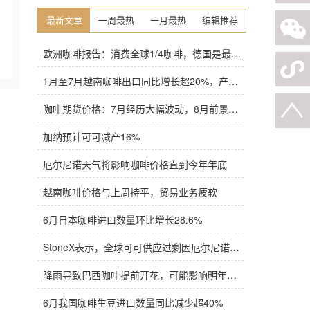
最新文章
一周最热
一月最热
编辑推荐
欧洲咖啡报告：消费全球1/4咖啡，德国是最大进口国，意大利在烘焙咖啡生产中领先
1月至7月越南咖啡出口同比增长超20%，产量也将是过去四年来最高
咖啡期货价格：7月经历大幅波动，8月前景依旧不明朗
加纳预计可可减产16%
厄尔尼诺天气将影响咖啡价格直到今年年底
越南咖啡价格与上周持平，贸易业务疲软
6月日本咖啡进口数量环比增长28.6%
StoneX表示，全球可可供应过剩因厄尔尼诺而萎缩
降雨导致巴西咖啡提前开花，可能影响明年产量，造成近期价格波动极不稳定
6月我国咖啡生豆进口数量同比减少超40%