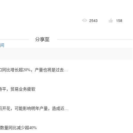
2543
158
空间
1月至7月越南咖啡出口同比增长超20%，产量也将是过去四年来最高
持平，贸易业务疲软
降雨导致巴西咖啡提前开花，可能影响明年产量，造成近期价格波动极不稳定
数量同比减少超40%