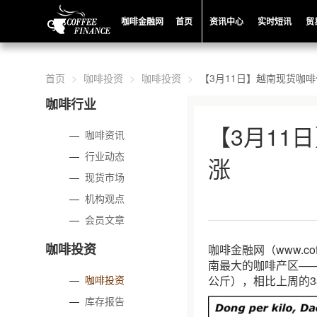
咖啡金融网
首页
资讯中心
实时短讯
贸
首页
咖啡投资
咖啡投资
【3月11日】越南现货咖
咖啡行业
【3月11
—
咖啡资讯
—
行业动态
涨
—
现货市场
—
机构观点
—
会员文章
咖啡投资
咖啡金融网（www.c
南最大的咖啡产区——Da
—
咖啡投资
公斤），相比上周的33
—
库存报告