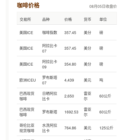
咖啡价格
08月05日收盘价
交易所
品种
价格
货币
单位
美国ICE
咖啡指数
357.45
美分
磅
阿拉比卡
美国ICE
357.45
美分
磅
07
阿拉比卡
美国ICE
354.80
美分
磅
09
罗布斯塔
欧洲ICEU
4,439
美元
吨
07
巴西现货
日晒阿拉
雷亚
2,650
60公斤
咖啡
比卡
尔
巴西现货
雷亚
罗布斯塔
1692.53
60公斤
咖啡
尔
哥伦比亚
水洗阿拉
764.86
美元
125公斤
现货咖啡
比卡