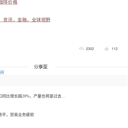
咖啡价格
，资讯，金融，全球视野
2302
112
空间
1月至7月越南咖啡出口同比增长超20%，产量也将是过去四年来最高
持平，贸易业务疲软