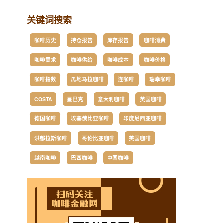
关键词搜索
咖啡历史
持仓报告
库存报告
咖啡消费
咖啡需求
咖啡供给
咖啡成本
咖啡价格
咖啡指数
瓜地马拉咖啡
连咖啡
瑞幸咖啡
COSTA
星巴克
意大利咖啡
英国咖啡
德国咖啡
埃塞俄比亚咖啡
印度尼西亚咖啡
洪都拉斯咖啡
哥伦比亚咖啡
美国咖啡
越南咖啡
巴西咖啡
中国咖啡