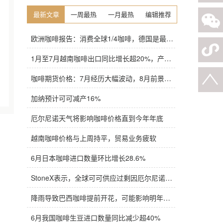
最新文章
一周最热
一月最热
编辑推荐
欧洲咖啡报告：消费全球1/4咖啡，德国是最大进口国，意大利在烘焙咖啡生产中领先
1月至7月越南咖啡出口同比增长超20%，产量也将是过去四年来最高
咖啡期货价格：7月经历大幅波动，8月前景依旧不明朗
加纳预计可可减产16%
厄尔尼诺天气将影响咖啡价格直到今年年底
越南咖啡价格与上周持平，贸易业务疲软
6月日本咖啡进口数量环比增长28.6%
StoneX表示，全球可可供应过剩因厄尔尼诺而萎缩
降雨导致巴西咖啡提前开花，可能影响明年产量，造成近期价格波动极不稳定
6月我国咖啡生豆进口数量同比减少超40%