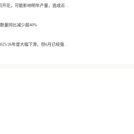
降雨导致巴西咖啡提前开花，可能影响明年产量，造成近期价格波动极不稳定
数量同比减少超40%
巴西咖啡出口数量在2025/26年度大幅下滑，但6月已经强劲回升