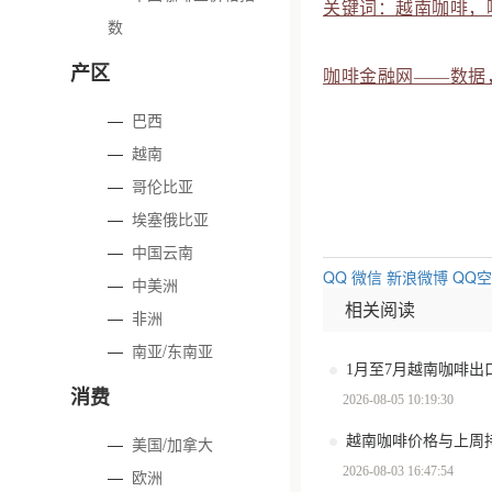
关键词：越南咖啡，
数
产区
咖啡金融网——数据
—
巴西
—
越南
—
哥伦比亚
—
埃塞俄比亚
—
中国云南
QQ
微信
新浪微博
QQ
—
中美洲
相关阅读
—
非洲
—
南亚/东南亚
消费
2026-08-05 10:19:30
越南咖啡价格与上周
—
美国/加拿大
2026-08-03 16:47:54
—
欧洲