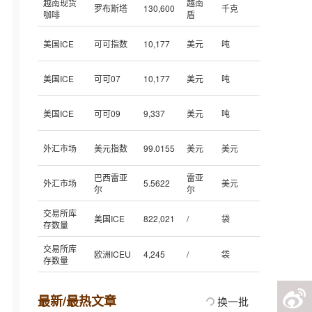
越南现货
越南
罗布斯塔
130,600
千克
咖啡
盾
美国ICE
可可指数
10,177
美元
吨
美国ICE
可可07
10,177
美元
吨
美国ICE
可可09
9,337
美元
吨
外汇市场
美元指数
99.0155
美元
美元
巴西雷亚
雷亚
外汇市场
5.5622
美元
尔
尔
交易所库
美国ICE
822,021
/
袋
存数量
交易所库
欧洲ICEU
4,245
/
袋
存数量
最新/最热文章
换一批