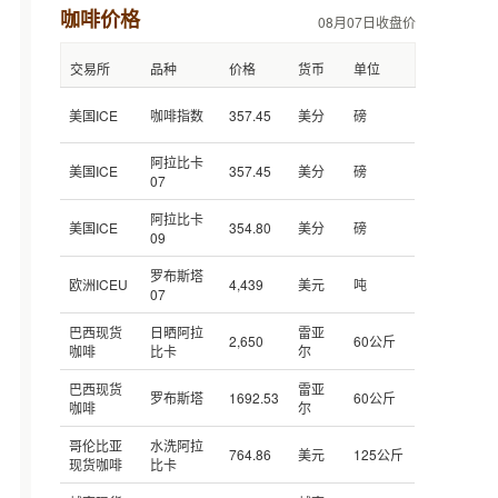
咖啡价格
08月07日收盘价
交易所
品种
价格
货币
单位
美国ICE
咖啡指数
357.45
美分
磅
阿拉比卡
美国ICE
357.45
美分
磅
07
阿拉比卡
美国ICE
354.80
美分
磅
09
罗布斯塔
欧洲ICEU
4,439
美元
吨
07
巴西现货
日晒阿拉
雷亚
2,650
60公斤
咖啡
比卡
尔
巴西现货
雷亚
罗布斯塔
1692.53
60公斤
咖啡
尔
哥伦比亚
水洗阿拉
764.86
美元
125公斤
现货咖啡
比卡