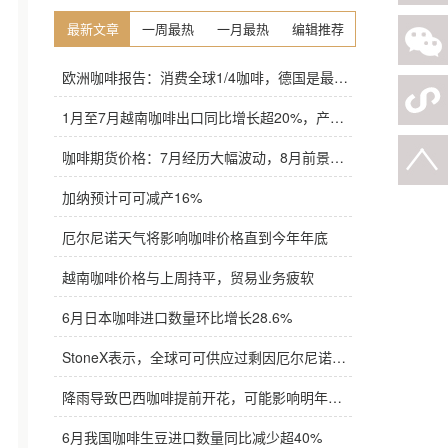
最新文章
一周最热
一月最热
编辑推荐
欧洲咖啡报告：消费全球1/4咖啡，德国是最大进口国，意大利在烘焙咖啡生产中领先
1月至7月越南咖啡出口同比增长超20%，产量也将是过去四年来最高
咖啡期货价格：7月经历大幅波动，8月前景依旧不明朗
加纳预计可可减产16%
厄尔尼诺天气将影响咖啡价格直到今年年底
越南咖啡价格与上周持平，贸易业务疲软
6月日本咖啡进口数量环比增长28.6%
StoneX表示，全球可可供应过剩因厄尔尼诺而萎缩
降雨导致巴西咖啡提前开花，可能影响明年产量，造成近期价格波动极不稳定
6月我国咖啡生豆进口数量同比减少超40%