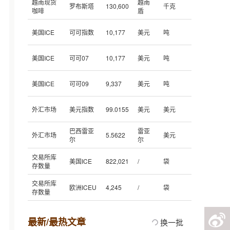
越南现货
越南
罗布斯塔
130,600
千克
咖啡
盾
美国ICE
可可指数
10,177
美元
吨
美国ICE
可可07
10,177
美元
吨
美国ICE
可可09
9,337
美元
吨
外汇市场
美元指数
99.0155
美元
美元
巴西雷亚
雷亚
外汇市场
5.5622
美元
尔
尔
交易所库
美国ICE
822,021
/
袋
存数量
交易所库
欧洲ICEU
4,245
/
袋
存数量
最新/最热文章
换一批