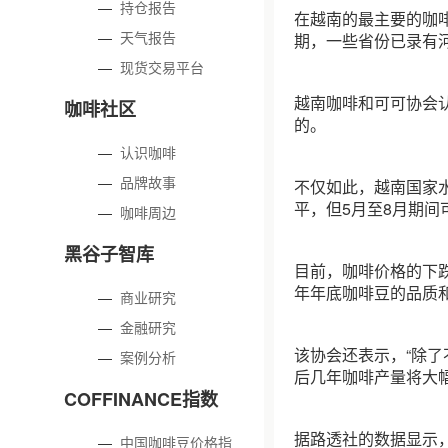
—
持仓报告
在越南的最主要的咖
—
天气报告
期，一些省份已录有
—
现货交易平台
越南咖啡和可可协会
咖啡社区
的。
—
认识咖啡
—
品牌故事
不仅如此，越南国家
平，但5月至8月期间
—
咖啡周边
黑谷子智库
目前，咖啡价格的下
年年底咖啡豆的品质和
—
商业研究
—
金融研究
该协会还表示，“除
—
案例分析
后几年咖啡产量将大幅
COFFINANCE指数
据路透社的数据显示，目
—
中国咖啡豆价格指