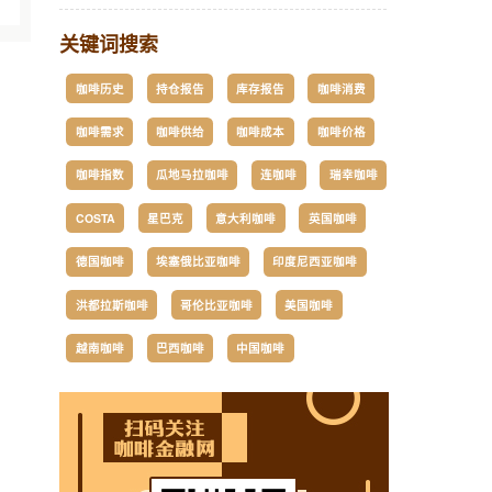
关键词搜索
咖啡历史
持仓报告
库存报告
咖啡消费
咖啡需求
咖啡供给
咖啡成本
咖啡价格
咖啡指数
瓜地马拉咖啡
连咖啡
瑞幸咖啡
COSTA
星巴克
意大利咖啡
英国咖啡
德国咖啡
埃塞俄比亚咖啡
印度尼西亚咖啡
洪都拉斯咖啡
哥伦比亚咖啡
美国咖啡
越南咖啡
巴西咖啡
中国咖啡