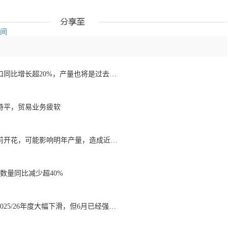
空间
1月至7月越南咖啡出口同比增长超20%，产量也将是过去四年来最高
持平，贸易业务疲软
降雨导致巴西咖啡提前开花，可能影响明年产量，造成近期价格波动极不稳定
数量同比减少超40%
巴西咖啡出口数量在2025/26年度大幅下滑，但6月已经强劲回升