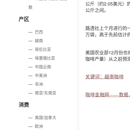
公斤（约2.05美元）的
数
公斤之间。
产区
路透社上个月进行的一项
—
巴西
万袋，高于先前估计的
—
越南
—
哥伦比亚
美国农业部12月份也
—
埃塞俄比亚
咖啡产量）从之前预测的
—
中国云南
—
中美洲
关键词：越南咖啡
—
非洲
—
南亚/东南亚
咖啡金融网——数据
消费
—
美国/加拿大
—
欧洲