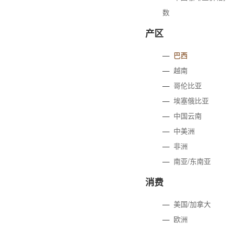
数
产区
—
巴西
—
越南
—
哥伦比亚
—
埃塞俄比亚
—
中国云南
—
中美洲
—
非洲
—
南亚/东南亚
消费
—
美国/加拿大
—
欧洲