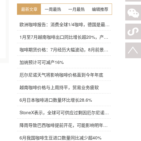
最新文章
一周最热
一月最热
编辑推荐
欧洲咖啡报告：消费全球1/4咖啡，德国是最大进口国，意大利在烘焙咖啡生产中领先
1月至7月越南咖啡出口同比增长超20%，产量也将是过去四年来最高
咖啡期货价格：7月经历大幅波动，8月前景依旧不明朗
加纳预计可可减产16%
厄尔尼诺天气将影响咖啡价格直到今年年底
越南咖啡价格与上周持平，贸易业务疲软
6月日本咖啡进口数量环比增长28.6%
StoneX表示，全球可可供应过剩因厄尔尼诺而萎缩
降雨导致巴西咖啡提前开花，可能影响明年产量，造成近期价格波动极不稳定
6月我国咖啡生豆进口数量同比减少超40%