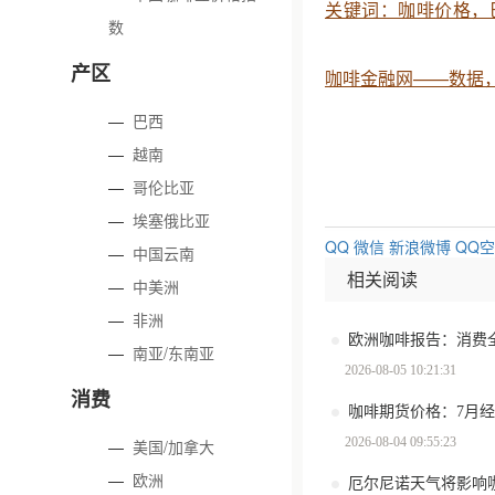
关键词：咖啡价格，
数
产区
咖啡金融网——数据
—
巴西
—
越南
—
哥伦比亚
—
埃塞俄比亚
QQ
微信
新浪微博
QQ
—
中国云南
相关阅读
—
中美洲
—
非洲
—
南亚/东南亚
2026-08-05 10:21:31
消费
咖啡期货价格：7月
2026-08-04 09:55:23
—
美国/加拿大
—
欧洲
厄尔尼诺天气将影响