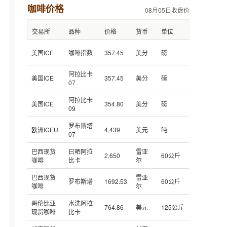
咖啡价格
08月05日收盘价
交易所
品种
价格
货币
单位
美国ICE
咖啡指数
357.45
美分
磅
阿拉比卡
美国ICE
357.45
美分
磅
07
阿拉比卡
美国ICE
354.80
美分
磅
09
罗布斯塔
欧洲ICEU
4,439
美元
吨
07
巴西现货
日晒阿拉
雷亚
2,650
60公斤
咖啡
比卡
尔
巴西现货
雷亚
罗布斯塔
1692.53
60公斤
咖啡
尔
哥伦比亚
水洗阿拉
764.86
美元
125公斤
现货咖啡
比卡