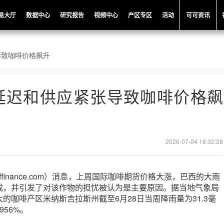
易大厅
数据中心
研究报告
视频中心
产区专区
活动
可可资讯
导致咖啡价格飙升
延迟和供应紧张导致咖啡价格飙
2026-07-04 18:32:38
offinance.com）消息，上周国际咖啡期货价格大涨，巴西的大雨
成，并引发了对该作物的担忧被认为是主要原因。据当地气象局
的咖啡产区米纳斯吉拉斯州截至6月28日当周降雨量为31.3毫
56%。