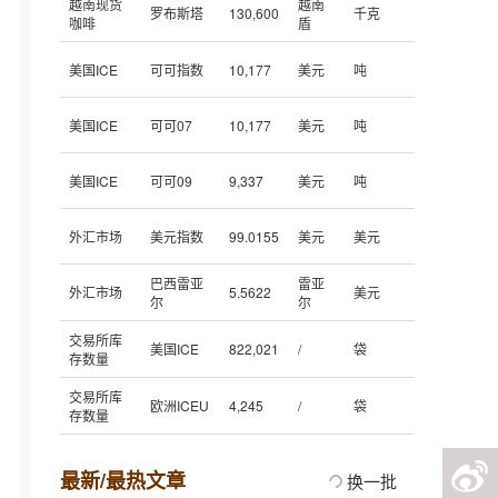
越南现货
越南
罗布斯塔
130,600
千克
咖啡
盾
美国ICE
可可指数
10,177
美元
吨
美国ICE
可可07
10,177
美元
吨
美国ICE
可可09
9,337
美元
吨
外汇市场
美元指数
99.0155
美元
美元
巴西雷亚
雷亚
外汇市场
5.5622
美元
尔
尔
交易所库
美国ICE
822,021
/
袋
存数量
交易所库
欧洲ICEU
4,245
/
袋
存数量
最新/最热文章
换一批