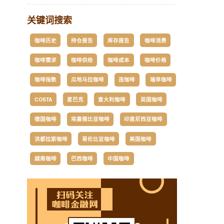
关键词搜索
咖啡历史
持仓报告
库存报告
咖啡消费
咖啡需求
咖啡供给
咖啡成本
咖啡价格
咖啡指数
瓜地马拉咖啡
连咖啡
瑞幸咖啡
COSTA
星巴克
意大利咖啡
英国咖啡
德国咖啡
埃塞俄比亚咖啡
印度尼西亚咖啡
洪都拉斯咖啡
哥伦比亚咖啡
美国咖啡
越南咖啡
巴西咖啡
中国咖啡