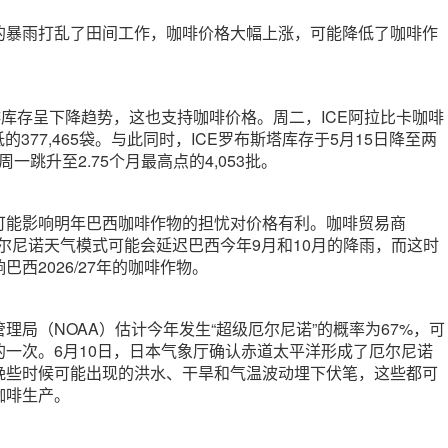
的暴雨打乱了田间工作，咖啡价格大幅上涨，可能降低了咖啡作
啡库存呈下降趋势，这也支持咖啡价格。周二，ICE阿拉比卡咖啡
低的377,465袋。与此同时，ICE罗布斯塔库存于5月15日降至两
周一跳升至2.75个月最高点的4,053批。
可能影响明年巴西咖啡作物的担忧对价格有利。咖啡贸易商
示，厄尔尼诺天气模式可能会延迟巴西今年9月和10月的降雨，而这时
西2026/27年的咖啡作物。
理局（NOAA）估计今年发生“超级厄尔尼诺”的概率为67%，可
的一次。6月10日，日本气象厅确认赤道太平洋形成了厄尔尼诺
晚些时候可能出现的洪水、干旱和气温波动埋下伏笔，这些都可
咖啡生产。