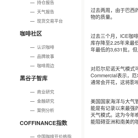
—
持仓报告
过去两周，由于巴西
—
天气报告
物的质量。
—
现货交易平台
咖啡社区
过去三个月，ICE咖
库存降至2.25年来最
—
认识咖啡
年最低的3,631批，但
—
品牌故事
—
咖啡周边
对厄尔尼诺天气模式
Commercial表
黑谷子智库
通常会开花，这将影响巴
—
商业研究
—
金融研究
美国国家海洋与大气管
能是有记录以来最强
—
案例分析
天气模式。这为今年
能阻碍亚洲和南美的
COFFINANCE指数
—
中国咖啡豆价格指