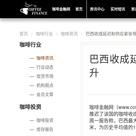
咖啡金融网
首页
资讯中心
实时短讯
贸
首页
咖啡行业
咖啡资讯
巴西收成延迟和供应紧张
咖啡行业
巴西收成
—
咖啡资讯
—
行业动态
升
—
现货市场
—
机构观点
—
会员文章
咖啡投资
咖啡金融网（www.c
推迟了该国的咖啡收
—
咖啡投资
周一报告称，巴西最大
米，为历史平均值的19
—
库存报告