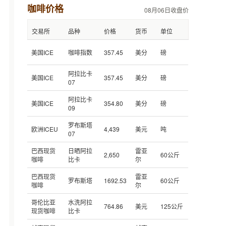
咖啡价格
08月06日收盘价
交易所
品种
价格
货币
单位
美国ICE
咖啡指数
357.45
美分
磅
阿拉比卡
美国ICE
357.45
美分
磅
07
阿拉比卡
美国ICE
354.80
美分
磅
09
罗布斯塔
欧洲ICEU
4,439
美元
吨
07
巴西现货
日晒阿拉
雷亚
2,650
60公斤
咖啡
比卡
尔
巴西现货
雷亚
罗布斯塔
1692.53
60公斤
咖啡
尔
哥伦比亚
水洗阿拉
764.86
美元
125公斤
现货咖啡
比卡