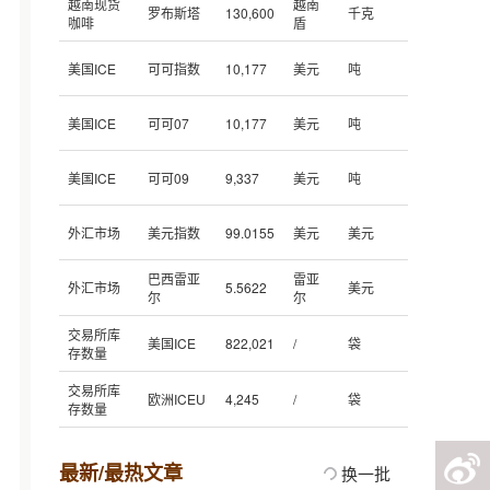
越南现货
越南
罗布斯塔
130,600
千克
咖啡
盾
美国ICE
可可指数
10,177
美元
吨
美国ICE
可可07
10,177
美元
吨
美国ICE
可可09
9,337
美元
吨
外汇市场
美元指数
99.0155
美元
美元
巴西雷亚
雷亚
外汇市场
5.5622
美元
尔
尔
交易所库
美国ICE
822,021
/
袋
存数量
交易所库
欧洲ICEU
4,245
/
袋
存数量
最新/最热文章
换一批