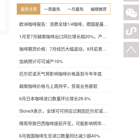
最新文章
一周最热
一月最热
编辑推荐
欧洲咖啡报告：消费全球1/4咖啡，德国是最大进口国，意大利在烘焙咖啡生产中领先
1月至7月越南咖啡出口同比增长超20%，产量也将是过去四年来最高
咖啡期货价格：7月经历大幅波动，8月前景依旧不明朗
加纳预计可可减产16%
厄尔尼诺天气将影响咖啡价格直到今年年底
越南咖啡价格与上周持平，贸易业务疲软
6月日本咖啡进口数量环比增长28.6%
StoneX表示，全球可可供应过剩因厄尔尼诺而萎缩
降雨导致巴西咖啡提前开花，可能影响明年产量，造成近期价格波动极不稳定
6月我国咖啡生豆进口数量同比减少超40%