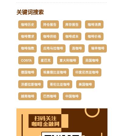
关键词搜索
咖啡历史
持仓报告
库存报告
咖啡消费
咖啡需求
咖啡供给
咖啡成本
咖啡价格
咖啡指数
瓜地马拉咖啡
连咖啡
瑞幸咖啡
COSTA
星巴克
意大利咖啡
英国咖啡
德国咖啡
埃塞俄比亚咖啡
印度尼西亚咖啡
洪都拉斯咖啡
哥伦比亚咖啡
美国咖啡
越南咖啡
巴西咖啡
中国咖啡