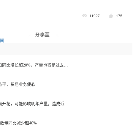
11927
175
空间
1月至7月越南咖啡出口同比增长超20%，产量也将是过去四年来最高
持平，贸易业务疲软
降雨导致巴西咖啡提前开花，可能影响明年产量，造成近期价格波动极不稳定
数量同比减少超40%