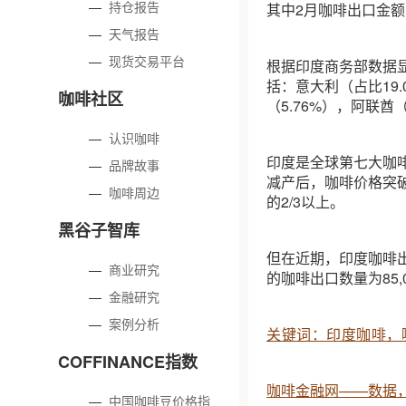
—
持仓报告
其中2月咖啡出口金额1
—
天气报告
—
现货交易平台
根据印度商务部数据显
括：意大利（占比19.
咖啡社区
（5.76%），阿联酋（
—
认识咖啡
印度是全球第七大咖
—
品牌故事
减产后，咖啡价格突
—
咖啡周边
的2/3以上。
黑谷子智库
但在近期，印度咖啡出
—
商业研究
的咖啡出口数量为85,
—
金融研究
—
案例分析
关键词：印度咖啡，
COFFINANCE指数
咖啡金融网——数据
—
中国咖啡豆价格指