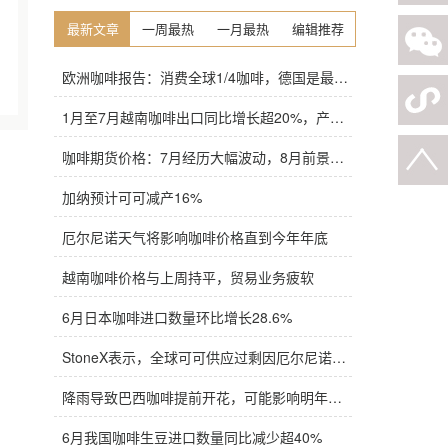
最新文章
一周最热
一月最热
编辑推荐
欧洲咖啡报告：消费全球1/4咖啡，德国是最大进口国，意大利在烘焙咖啡生产中领先
1月至7月越南咖啡出口同比增长超20%，产量也将是过去四年来最高
咖啡期货价格：7月经历大幅波动，8月前景依旧不明朗
加纳预计可可减产16%
厄尔尼诺天气将影响咖啡价格直到今年年底
越南咖啡价格与上周持平，贸易业务疲软
6月日本咖啡进口数量环比增长28.6%
StoneX表示，全球可可供应过剩因厄尔尼诺而萎缩
降雨导致巴西咖啡提前开花，可能影响明年产量，造成近期价格波动极不稳定
6月我国咖啡生豆进口数量同比减少超40%