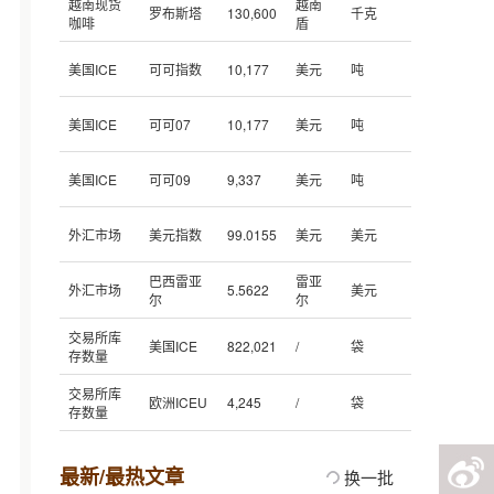
越南现货
越南
罗布斯塔
130,600
千克
咖啡
盾
美国ICE
可可指数
10,177
美元
吨
美国ICE
可可07
10,177
美元
吨
美国ICE
可可09
9,337
美元
吨
外汇市场
美元指数
99.0155
美元
美元
巴西雷亚
雷亚
外汇市场
5.5622
美元
尔
尔
交易所库
美国ICE
822,021
/
袋
存数量
交易所库
欧洲ICEU
4,245
/
袋
存数量
最新/最热文章
换一批