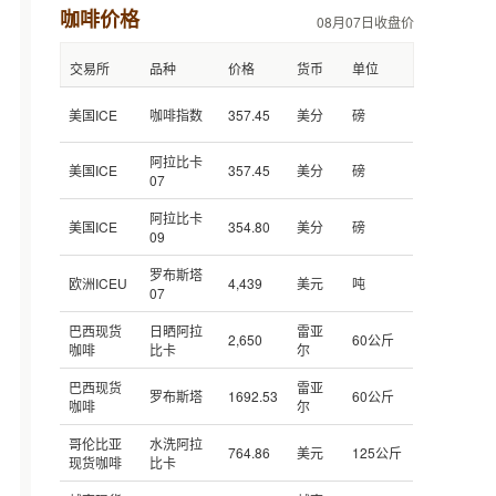
咖啡价格
08月07日收盘价
交易所
品种
价格
货币
单位
美国ICE
咖啡指数
357.45
美分
磅
阿拉比卡
美国ICE
357.45
美分
磅
07
阿拉比卡
美国ICE
354.80
美分
磅
09
罗布斯塔
欧洲ICEU
4,439
美元
吨
07
巴西现货
日晒阿拉
雷亚
2,650
60公斤
咖啡
比卡
尔
巴西现货
雷亚
罗布斯塔
1692.53
60公斤
咖啡
尔
哥伦比亚
水洗阿拉
764.86
美元
125公斤
现货咖啡
比卡