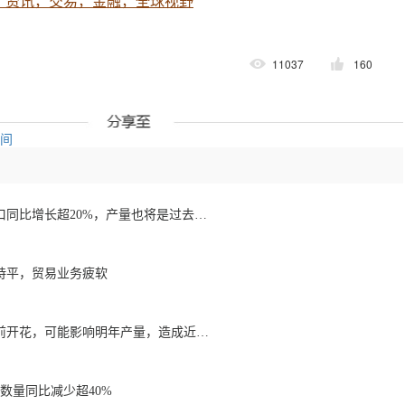
，资讯，交易，金融，全球视野
11037
160
空间
1月至7月越南咖啡出口同比增长超20%，产量也将是过去四年来最高
持平，贸易业务疲软
降雨导致巴西咖啡提前开花，可能影响明年产量，造成近期价格波动极不稳定
数量同比减少超40%