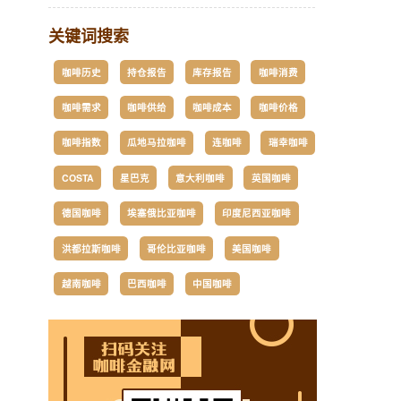
关键词搜索
咖啡历史
持仓报告
库存报告
咖啡消费
咖啡需求
咖啡供给
咖啡成本
咖啡价格
咖啡指数
瓜地马拉咖啡
连咖啡
瑞幸咖啡
COSTA
星巴克
意大利咖啡
英国咖啡
德国咖啡
埃塞俄比亚咖啡
印度尼西亚咖啡
洪都拉斯咖啡
哥伦比亚咖啡
美国咖啡
越南咖啡
巴西咖啡
中国咖啡