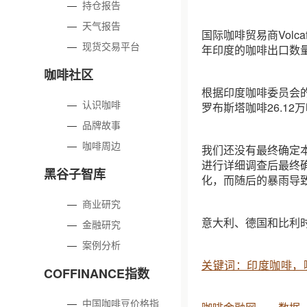
—
持仓报告
—
天气报告
国际咖啡贸易商Volc
—
现货交易平台
年印度的咖啡出口数量
咖啡社区
根据印度咖啡委员会的数
—
认识咖啡
罗布斯塔咖啡26.12
—
品牌故事
—
咖啡周边
我们还没有最终确定
进行详细调查后最终
黑谷子智库
化，而随后的暴雨导
—
商业研究
意大利、德国和比利
—
金融研究
—
案例分析
关键词：印度咖啡，
COFFINANCE指数
—
中国咖啡豆价格指