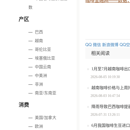
咖啡金融网——数据
数
产区
—
巴西
—
越南
QQ
微信
新浪微博
QQ
—
哥伦比亚
相关阅读
—
埃塞俄比亚
—
中国云南
—
中美洲
2026-08-05 10:19:30
—
非洲
越南咖啡价格与上周
—
南亚/东南亚
2026-08-03 16:47:54
消费
2026-07-31 13:26:11
—
美国/加拿大
—
欧洲
6月我国咖啡生豆进口