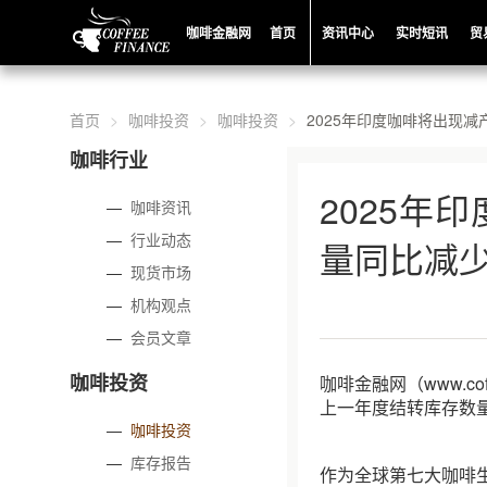
咖啡金融网
首页
资讯中心
实时短讯
贸
首页
咖啡投资
咖啡投资
2025年印度咖啡将出现减
咖啡行业
2025年
—
咖啡资讯
—
行业动态
量同比减少
—
现货市场
—
机构观点
—
会员文章
咖啡投资
咖啡金融网（www.c
上一年度结转库存数量
—
咖啡投资
—
库存报告
作为全球第七大咖啡