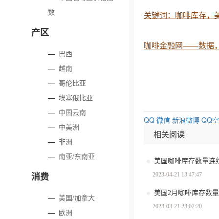
数
关键词：咖啡库存，
产区
咖啡金融网——数据
—
巴西
—
越南
—
哥伦比亚
—
埃塞俄比亚
—
中国云南
QQ
微信
新浪微博
QQ
—
中美洲
相关阅读
—
非洲
—
南亚/东南亚
美国咖啡库存数量连续
消费
2023-04-21 13:47:47
美国2月咖啡库存数量减
—
美国/加拿大
2023-03-21 23:02:20
—
欧洲