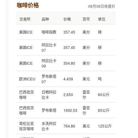
咖啡价格
08月08日收盘价
交易所
品种
价格
货币
单位
美国ICE
咖啡指数
357.45
美分
磅
阿拉比卡
美国ICE
357.45
美分
磅
07
阿拉比卡
美国ICE
354.80
美分
磅
09
罗布斯塔
欧洲ICEU
4,439
美元
吨
07
巴西现货
日晒阿拉
雷亚
2,650
60公斤
咖啡
比卡
尔
巴西现货
雷亚
罗布斯塔
1692.53
60公斤
咖啡
尔
哥伦比亚
水洗阿拉
764.86
美元
125公斤
现货咖啡
比卡