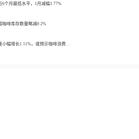
6个月最低水平，1月减幅1.77%
国咖啡库存数量略减0.2%
美国11月咖啡库存数量小幅增长1.11%，或预示咖啡消费需求出现疲软