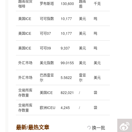
越南现货
越南
罗布斯塔
130,600
千克
咖啡
盾
美国ICE
可可指数
10,177
美元
吨
美国ICE
可可07
10,177
美元
吨
美国ICE
可可09
9,337
美元
吨
外汇市场
美元指数
99.0155
美元
美元
巴西雷亚
雷亚
外汇市场
5.5622
美元
尔
尔
交易所库
美国ICE
822,021
/
袋
存数量
交易所库
欧洲ICEU
4,245
/
袋
存数量
最新/最热文章
换一批