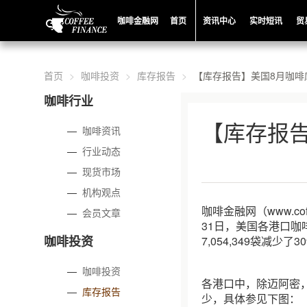
咖啡金融网
首页
资讯中心
实时短讯
贸
首页
咖啡投资
库存报告
【库存报告】美国8月咖啡
咖啡行业
【库存报告
—
咖啡资讯
—
行业动态
—
现货市场
—
机构观点
咖啡金融网（www.co
—
会员文章
31日，美国各港口咖啡
咖啡投资
7,054,349袋减少了3
—
咖啡投资
各港口中，除迈阿密
—
库存报告
少，具体参见下图：