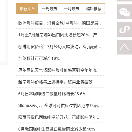
最新文章
一周最热
一月最热
编辑推荐
欧洲咖啡报告：消费全球1/4咖啡，德国是最大进口国，意大利在烘焙咖啡生产中领先
1月至7月越南咖啡出口同比增长超20%，产量也将是过去四年来最高
咖啡期货价格：7月经历大幅波动，8月前景依旧不明朗
加纳预计可可减产16%
厄尔尼诺天气将影响咖啡价格直到今年年底
越南咖啡价格与上周持平，贸易业务疲软
6月日本咖啡进口数量环比增长28.6%
StoneX表示，全球可可供应过剩因厄尔尼诺而萎缩
降雨导致巴西咖啡提前开花，可能影响明年产量，造成近期价格波动极不稳定
6月我国咖啡生豆进口数量同比减少超40%