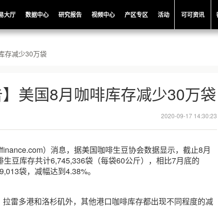
易大厅
数据中心
研究报告
视频中心
产区专区
活动
可可资讯
库存减少30万袋
】美国8月咖啡库存减少30万袋
2020-09-17 14:30:23
ffinance.com）消息，据美国咖啡生豆协会数据显示，截止8月
生豆库存共计6,745,336袋（每袋60公斤），相比7月底的
09,013袋，减幅达到4.38%。
，拉雷多港和洛杉矶外，其他港口咖啡库存都出现不同程度的减