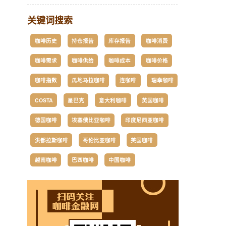
关键词搜索
咖啡历史
持仓报告
库存报告
咖啡消费
咖啡需求
咖啡供给
咖啡成本
咖啡价格
咖啡指数
瓜地马拉咖啡
连咖啡
瑞幸咖啡
COSTA
星巴克
意大利咖啡
英国咖啡
德国咖啡
埃塞俄比亚咖啡
印度尼西亚咖啡
洪都拉斯咖啡
哥伦比亚咖啡
美国咖啡
越南咖啡
巴西咖啡
中国咖啡