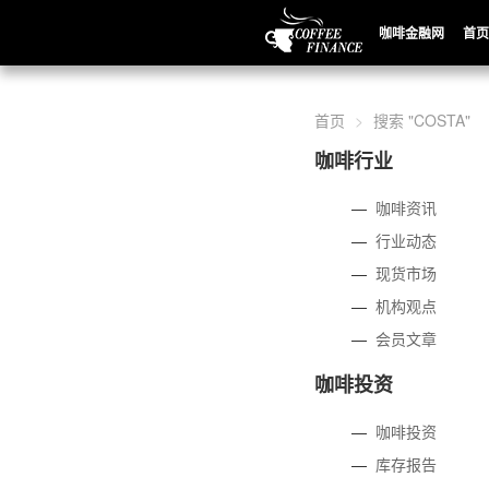
咖啡金融网
首页
首页
搜索 "COSTA"
咖啡行业
—
咖啡资讯
—
行业动态
—
现货市场
—
机构观点
—
会员文章
咖啡投资
—
咖啡投资
—
库存报告