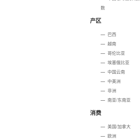
数
产区
—
巴西
—
越南
—
哥伦比亚
—
埃塞俄比亚
—
中国云南
—
中美洲
—
非洲
—
南亚/东南亚
消费
—
美国/加拿大
—
欧洲