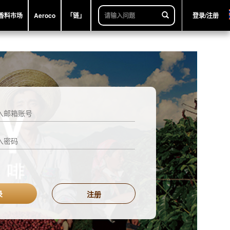
香料市场
Aeroco
「链」
登录/注册
录
注册